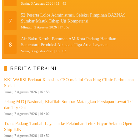
Senin, 3 Agustus 2026 | 11 : 43
52 Peserta Lolos Administrasi, Seleksi Pimpinan BAZNAS
7
Sumbar Masuk Tahap Uji Kompetensi
Minggu, 2 Agustus 2026 | 17 : 52
Air Baku Keruh, Perumda AM Kota Padang Hentikan
8
Sementara Produksi Air pada Tiga Area Layanan
Senin, 3 Agustus 2026 | 13 : 02
BERITA TERKINI
KKI WARSI Perkuat Kapasitas CSO melalui Coaching Clinic Perhutanan
Sosial
Jumat, 7 Agustus 2026 | 16 : 53
Jelang MTQ Nasional, Khafilah Sumbar Matangkan Persiapan Lewat TC
dan Try Out
Jumat, 7 Agustus 2026 | 16 : 02
Trans Padang Tambah Layanan ke Pelabuhan Teluk Bayur Selama Open
Ship HJK
Jumat, 7 Agustus 2026 | 15 : 52