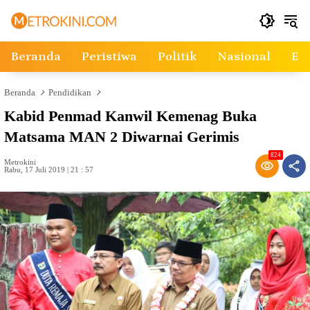
Langsung
ke
konten
Beranda
Peristiwa
Politik
Nasional
Ek
Beranda
Pendidikan
Kabid Penmad Kanwil Kemenag Buka
Matsama MAN 2 Diwarnai Gerimis
824
Metrokini
Rabu, 17 Juli 2019 | 21 : 57