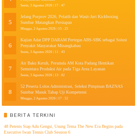
Senin, 3 Agustus 2026 | 17 : 47
Jelang Porprov 2026, Pelatih dan Wasit-Juri Kickboxing
5
Sumbar Matangkan Persiapan
Minggu, 2 Agustus 2026 | 15 : 25
Kajian Adat DPP DARAM Pertegas ABS-SBK sebagai Solusi
6
Penyakit Masyarakat Minangkabau
Senin, 3 Agustus 2026 | 11 : 43
Air Baku Keruh, Perumda AM Kota Padang Hentikan
7
Sementara Produksi Air pada Tiga Area Layanan
Senin, 3 Agustus 2026 | 13 : 02
52 Peserta Lolos Administrasi, Seleksi Pimpinan BAZNAS
8
Sumbar Masuk Tahap Uji Kompetensi
Minggu, 2 Agustus 2026 | 17 : 52
BERITA TERKINI
48 Petenis Siap Adu Gengsi, Usung Tema The New Era Begins pada
Executive Iwan Tennis Club Session 6