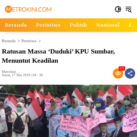
Langsung
ke
konten
Beranda
Peristiwa
Politik
Nasional
Ek
Beranda
Peristiwa
Ratusan Massa ‘Duduki’ KPU Sumbar,
Menuntut Keadilan
625
Metrokini
Jumat, 17 Mei 2019 | 04 : 36