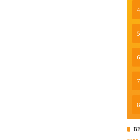
4
5
6
7
8
BE