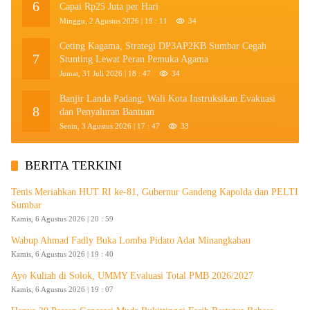
6
Capai Rp25 Juta per Hari
Minggu, 2 Agustus 2026 | 19 : 11
34
Ceting Kagama, Strategi DP3AP2KB Sumbar Cegah
7
Stunting Lewat Peran Pemuka Agama
Jumat, 31 Juli 2026 | 18 : 47
34
Banjir Landa Padang, Wali Kota Instruksikan Evakuasi
8
dan Penyaluran Bantuan
Senin, 3 Agustus 2026 | 17 : 47
33
BERITA TERKINI
Tenis Meriahkan HUT RI ke-81, Gubernur Gandeng Kapolda dan PELTI
Sumbar
Kamis, 6 Agustus 2026 | 20 : 59
Wabup Ahmad Fadly Buka Lomba Pidato Adat Minangkabau
Kamis, 6 Agustus 2026 | 19 : 40
Ayo Kuliah di Solok, UMMY Evaluasi Total PMB 2026/2027
Kamis, 6 Agustus 2026 | 19 : 07