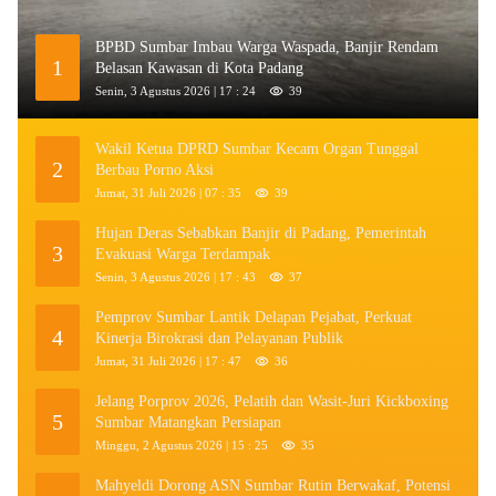
BPBD Sumbar Imbau Warga Waspada, Banjir Rendam
1
Belasan Kawasan di Kota Padang
Senin, 3 Agustus 2026 | 17 : 24
39
Wakil Ketua DPRD Sumbar Kecam Organ Tunggal
2
Berbau Porno Aksi
Jumat, 31 Juli 2026 | 07 : 35
39
Hujan Deras Sebabkan Banjir di Padang, Pemerintah
3
Evakuasi Warga Terdampak
Senin, 3 Agustus 2026 | 17 : 43
37
Pemprov Sumbar Lantik Delapan Pejabat, Perkuat
4
Kinerja Birokrasi dan Pelayanan Publik
Jumat, 31 Juli 2026 | 17 : 47
36
Jelang Porprov 2026, Pelatih dan Wasit-Juri Kickboxing
5
Sumbar Matangkan Persiapan
Minggu, 2 Agustus 2026 | 15 : 25
35
Mahyeldi Dorong ASN Sumbar Rutin Berwakaf, Potensi