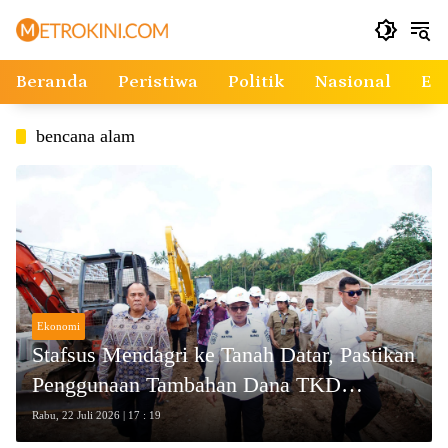
Langsung
ke
konten
Beranda
Peristiwa
Politik
Nasional
Ek
bencana alam
Ekonomi
Stafsus Mendagri ke Tanah Datar, Pastikan
Penggunaan Tambahan Dana TKD
Bencana Sesuai Aturan
Rabu, 22 Juli 2026 | 17 : 19