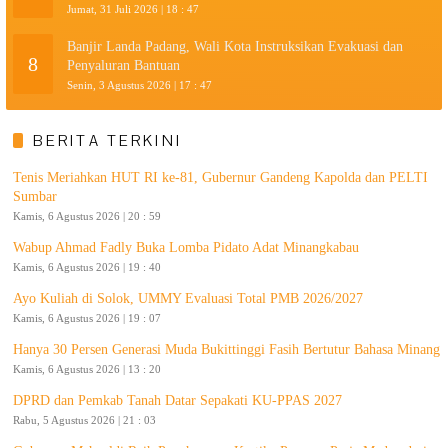
Jumat, 31 Juli 2026 | 18 : 47
Banjir Landa Padang, Wali Kota Instruksikan Evakuasi dan
8
Penyaluran Bantuan
Senin, 3 Agustus 2026 | 17 : 47
BERITA TERKINI
Tenis Meriahkan HUT RI ke-81, Gubernur Gandeng Kapolda dan PELTI
Sumbar
Kamis, 6 Agustus 2026 | 20 : 59
Wabup Ahmad Fadly Buka Lomba Pidato Adat Minangkabau
Kamis, 6 Agustus 2026 | 19 : 40
Ayo Kuliah di Solok, UMMY Evaluasi Total PMB 2026/2027
Kamis, 6 Agustus 2026 | 19 : 07
Hanya 30 Persen Generasi Muda Bukittinggi Fasih Bertutur Bahasa Minang
Kamis, 6 Agustus 2026 | 13 : 20
DPRD dan Pemkab Tanah Datar Sepakati KU-PPAS 2027
Rabu, 5 Agustus 2026 | 21 : 03