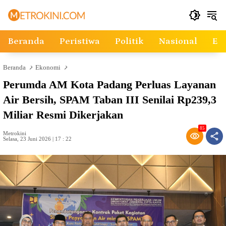
Langsung
ke
konten
Beranda
Peristiwa
Politik
Nasional
Ek
Beranda
Ekonomi
Perumda AM Kota Padang Perluas Layanan
Air Bersih, SPAM Taban III Senilai Rp239,3
Miliar Resmi Dikerjakan
85
Metrokini
Selasa, 23 Juni 2026 | 17 : 22