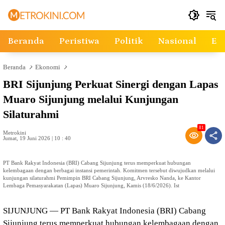
Langsung
ke
konten
Beranda
Peristiwa
Politik
Nasional
Ek
Beranda
Ekonomi
BRI Sijunjung Perkuat Sinergi dengan Lapas
Muaro Sijunjung melalui Kunjungan
Silaturahmi
81
Metrokini
Jumat, 19 Juni 2026 | 10 : 40
PT Bank Rakyat Indonesia (BRI) Cabang Sijunjung terus memperkuat hubungan
kelembagaan dengan berbagai instansi pemerintah. Komitmen tersebut diwujudkan melalui
kunjungan silaturahmi Pemimpin BRI Cabang Sijunjung, Arvresko Nanda, ke Kantor
Lembaga Pemasyarakatan (Lapas) Muaro Sijunjung, Kamis (18/6/2026). Ist
SIJUNJUNG — PT Bank Rakyat Indonesia (BRI) Cabang
Sijunjung terus memperkuat hubungan kelembagaan dengan