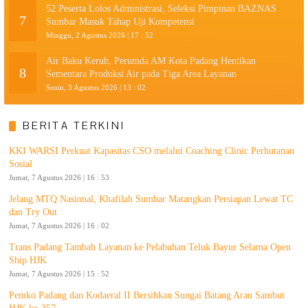
52 Peserta Lolos Administrasi, Seleksi Pimpinan BAZNAS
7
Sumbar Masuk Tahap Uji Kompetensi
Minggu, 2 Agustus 2026 | 17 : 52
Air Baku Keruh, Perumda AM Kota Padang Hentikan
8
Sementara Produksi Air pada Tiga Area Layanan
Senin, 3 Agustus 2026 | 13 : 02
BERITA TERKINI
KKI WARSI Perkuat Kapasitas CSO melalui Coaching Clinic Perhutanan
Sosial
Jumat, 7 Agustus 2026 | 16 : 53
Jelang MTQ Nasional, Khafilah Sumbar Matangkan Persiapan Lewat TC
dan Try Out
Jumat, 7 Agustus 2026 | 16 : 02
Trans Padang Tambah Layanan ke Pelabuhan Teluk Bayur Selama Open
Ship HJK
Jumat, 7 Agustus 2026 | 15 : 52
Pemko Padang dan Kodaeral II Bersihkan Sungai Batang Arau Sambut