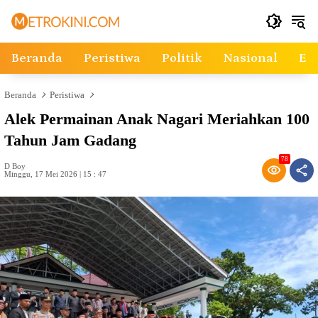
Langsung
ke
konten
Beranda
Peristiwa
Politik
Nasional
Ek
Beranda
Peristiwa
Alek Permainan Anak Nagari Meriahkan 100
Tahun Jam Gadang
78
D Boy
Minggu, 17 Mei 2026 | 15 : 47