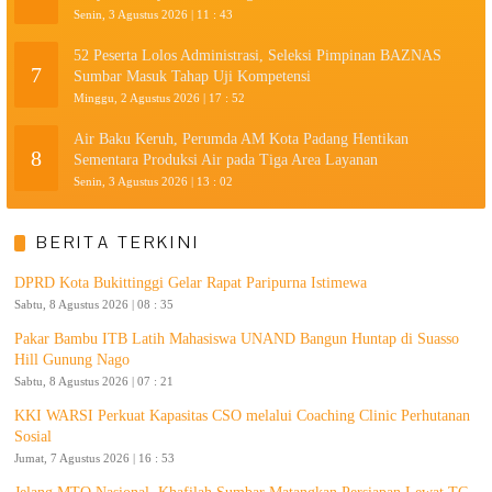
Senin, 3 Agustus 2026 | 11 : 43
52 Peserta Lolos Administrasi, Seleksi Pimpinan BAZNAS
7
Sumbar Masuk Tahap Uji Kompetensi
Minggu, 2 Agustus 2026 | 17 : 52
Air Baku Keruh, Perumda AM Kota Padang Hentikan
8
Sementara Produksi Air pada Tiga Area Layanan
Senin, 3 Agustus 2026 | 13 : 02
BERITA TERKINI
DPRD Kota Bukittinggi Gelar Rapat Paripurna Istimewa
Sabtu, 8 Agustus 2026 | 08 : 35
Pakar Bambu ITB Latih Mahasiswa UNAND Bangun Huntap di Suasso
Hill Gunung Nago
Sabtu, 8 Agustus 2026 | 07 : 21
KKI WARSI Perkuat Kapasitas CSO melalui Coaching Clinic Perhutanan
Sosial
Jumat, 7 Agustus 2026 | 16 : 53