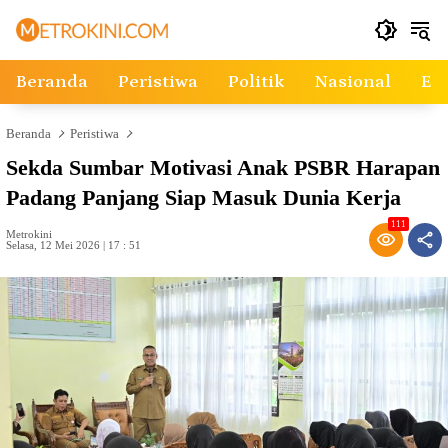
Langsung
ke
konten
Beranda
Peristiwa
Politik
Nasional
Ek
Beranda
Peristiwa
Sekda Sumbar Motivasi Anak PSBR Harapan
Padang Panjang Siap Masuk Dunia Kerja
111
Metrokini
Selasa, 12 Mei 2026 | 17 : 51