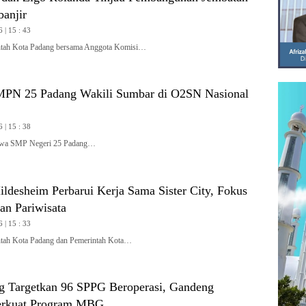
banjir
 | 15 : 43
ah Kota Padang bersama Anggota Komisi…
MPN 25 Padang Wakili Sumbar di O2SN Nasional
 | 15 : 38
wa SMP Negeri 25 Padang…
ldesheim Perbarui Kerja Sama Sister City, Fokus
an Pariwisata
 | 15 : 33
ah Kota Padang dan Pemerintah Kota…
 Targetkan 96 SPPG Beroperasi, Gandeng
rkuat Program MBG