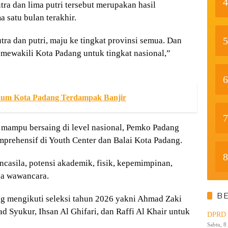
4
utra dan lima putri tersebut merupakan hasil
 satu bulan terakhir.
5
utra dan putri, maju ke tingkat provinsi semua. Dan
g mewakili Kota Padang untuk tingkat nasional,”
6
num Kota Padang Terdampak Banjir
7
 mampu bersaing di level nasional, Pemko Padang
mprehensif di Youth Center dan Balai Kota Padang.
8
ancasila, potensi akademik, fisik, kepemimpinan,
ga wawancara.
B
ng mengikuti seleksi tahun 2026 yakni Ahmad Zaki
Syukur, Ihsan Al Ghifari, dan Raffi Al Khair untuk
DPRD K
Sabtu, 8