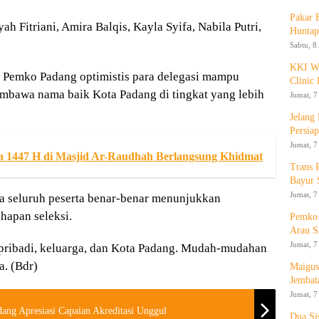
Pakar
yah Fitriani, Amira Balqis, Kayla Syifa, Nabila Putri,
Huntap
Sabtu, 8
KKI WA
, Pemko Padang optimistis para delegasi mampu
Clinic 
mbawa nama baik Kota Padang di tingkat yang lebih
Jumat, 7
Jelang
Persia
Jumat, 7
ha 1447 H di Masjid Ar-Raudhah Berlangsung Khidmat
Trans 
Bayur 
Jumat, 7
a seluruh peserta benar-benar menunjukkan
hapan seleksi.
Pemko 
Arau S
Jumat, 7
ibadi, keluarga, dan Kota Padang. Mudah-mudahan
a. (Bdr)
Maigus
Jembat
Jumat, 7
ng Apresiasi Capaian Akreditasi Unggul
Dua Si