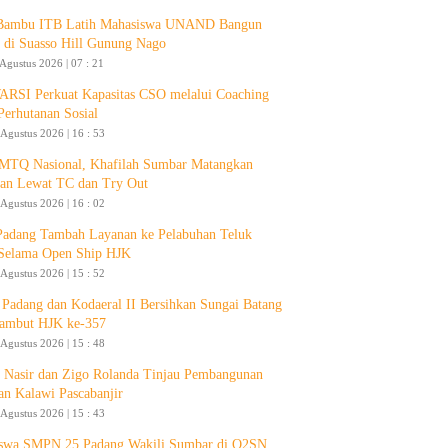
 Bambu ITB Latih Mahasiswa UNAND Bangun
 di Suasso Hill Gunung Nago
 Agustus 2026 | 07 : 21
RSI Perkuat Kapasitas CSO melalui Coaching
Perhutanan Sosial
 Agustus 2026 | 16 : 53
 MTQ Nasional, Khafilah Sumbar Matangkan
pan Lewat TC dan Try Out
 Agustus 2026 | 16 : 02
Padang Tambah Layanan ke Pelabuhan Teluk
Selama Open Ship HJK
 Agustus 2026 | 15 : 52
Padang dan Kodaeral II Bersihkan Sungai Batang
ambut HJK ke-357
 Agustus 2026 | 15 : 48
 Nasir dan Zigo Rolanda Tinjau Pembangunan
an Kalawi Pascabanjir
 Agustus 2026 | 15 : 43
swa SMPN 25 Padang Wakili Sumbar di O2SN