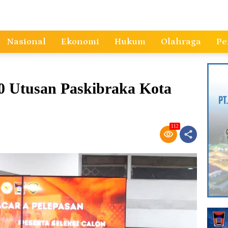
Nasional
Ekonomi
Hukum
Olahraga
Pe
0 Utusan Paskibraka Kota
112