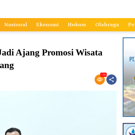
Nasional
Ekonomi
Hukum
Olahraga
Pe
adi Ajang Promosi Wisata
dang
130