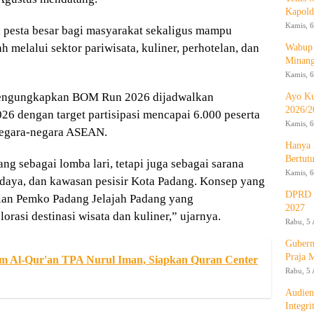
Kapold
Kamis, 6
 pesta besar bagi masyarakat sekaligus mampu
elalui sektor pariwisata, kuliner, perhotelan, dan
Wabup 
Minan
Kamis, 6
 mengungkapkan BOM Run 2026 dijadwalkan
Ayo Ku
2026/2
26 dengan target partisipasi mencapai 6.000 peserta
Kamis, 6
 negara-negara ASEAN.
Hanya 
Bertut
g sebagai lomba lari, tetapi juga sebagai sarana
Kamis, 6
udaya, dan kawasan pesisir Kota Padang. Konsep yang
DPRD d
lan Pemko Padang Jelajah Padang yang
2027
rasi destinasi wisata dan kuliner,” ujarnya.
Rabu, 5 
Gubern
Praja 
m Al-Qur'an TPA Nurul Iman, Siapkan Quran Center
Rabu, 5 
Audien
Integr