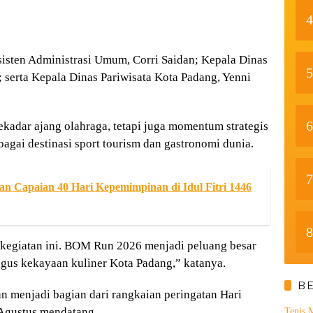
4
Asisten Administrasi Umum,
Corri Saidan
; Kepala Dinas
5
; serta Kepala Dinas Pariwisata Kota Padang,
Yenni
6
adar ajang olahraga, tetapi juga momentum strategis
agai destinasi sport tourism dan gastronomi dunia.
7
n Capaian 40 Hari Kepemimpinan di Idul Fitri 1446
8
egiatan ini. BOM Run 2026 menjadi peluang besar
gus kekayaan kuliner Kota Padang,” katanya.
B
 menjadi bagian dari rangkaian peringatan Hari
Agustus mendatang.
Tenis 