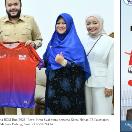
ana BOM Run 2026, Revdi Iwan Syahputra bersama Ketua Harian PB Ikasmantri,
li Kota Padang, Senin (11/5/2026).Ist