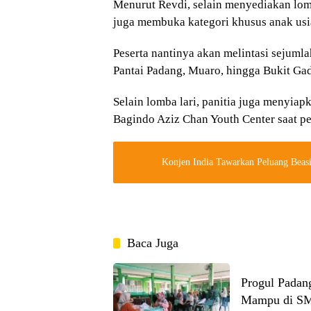
Menurut Revdi, selain menyediakan lom
juga membuka kategori khusus anak usia
Peserta nantinya akan melintasi sejumla
Pantai Padang, Muaro, hingga Bukit Ga
Selain lomba lari, panitia juga menyia
Bagindo Aziz Chan Youth Center saat pe
Konjen India Tawarkan Peluang Beasi
Baca Juga
Progul Padan
Mampu di SM