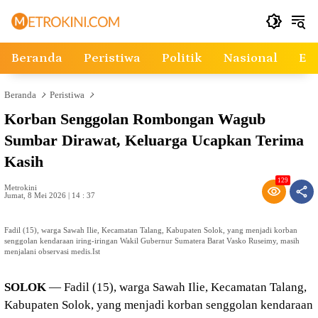
Langsung
ke
konten
Beranda
Peristiwa
Politik
Nasional
Ek
Beranda
Peristiwa
Korban Senggolan Rombongan Wagub
Sumbar Dirawat, Keluarga Ucapkan Terima
Kasih
129
Metrokini
Jumat, 8 Mei 2026 | 14 : 37
Fadil (15), warga Sawah Ilie, Kecamatan Talang, Kabupaten Solok, yang menjadi korban
senggolan kendaraan iring-iringan Wakil Gubernur Sumatera Barat Vasko Ruseimy, masih
menjalani observasi medis.Ist
SOLOK
— Fadil (15), warga Sawah Ilie, Kecamatan Talang,
Kabupaten Solok, yang menjadi korban senggolan kendaraan