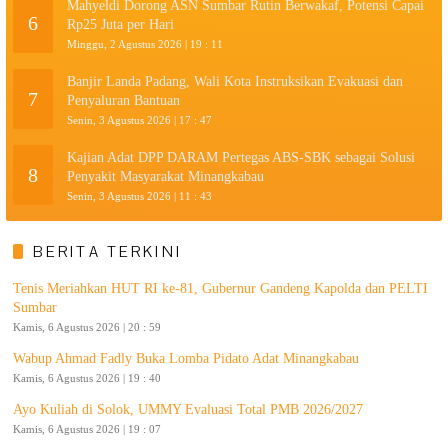
Mahyeldi Dorong ASN Sumbar Rutin Berwakaf, Potensi Capai
6
Rp25 Juta per Hari
Minggu, 2 Agustus 2026 | 19 : 11
Banjir Landa Padang, Wali Kota Instruksikan Evakuasi dan
7
Penyaluran Bantuan
Senin, 3 Agustus 2026 | 17 : 47
Kajian Adat DPP DARAM Pertegas ABS-SBK sebagai Solusi
8
Penyakit Masyarakat Minangkabau
Senin, 3 Agustus 2026 | 11 : 43
BERITA TERKINI
Tenis Meriahkan HUT RI ke-81, Gubernur Gandeng Kapolda dan PELTI
Sumbar
Kamis, 6 Agustus 2026 | 20 : 59
Wabup Ahmad Fadly Buka Lomba Pidato Adat Minangkabau
Kamis, 6 Agustus 2026 | 19 : 40
Ayo Kuliah di Solok, UMMY Evaluasi Total PMB 2026/2027
Kamis, 6 Agustus 2026 | 19 : 07