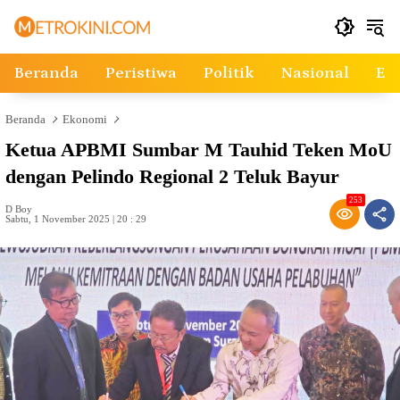
Langsung
ke
konten
Beranda
Peristiwa
Politik
Nasional
Ek
Beranda
Ekonomi
Ketua APBMI Sumbar M Tauhid Teken MoU
dengan Pelindo Regional 2 Teluk Bayur
253
D Boy
Sabtu, 1 November 2025 | 20 : 29