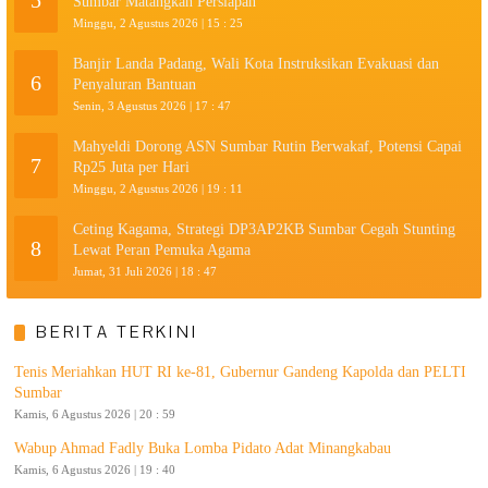
5
Sumbar Matangkan Persiapan
Minggu, 2 Agustus 2026 | 15 : 25
Banjir Landa Padang, Wali Kota Instruksikan Evakuasi dan
6
Penyaluran Bantuan
Senin, 3 Agustus 2026 | 17 : 47
Mahyeldi Dorong ASN Sumbar Rutin Berwakaf, Potensi Capai
7
Rp25 Juta per Hari
Minggu, 2 Agustus 2026 | 19 : 11
Ceting Kagama, Strategi DP3AP2KB Sumbar Cegah Stunting
8
Lewat Peran Pemuka Agama
Jumat, 31 Juli 2026 | 18 : 47
BERITA TERKINI
Tenis Meriahkan HUT RI ke-81, Gubernur Gandeng Kapolda dan PELTI
Sumbar
Kamis, 6 Agustus 2026 | 20 : 59
Wabup Ahmad Fadly Buka Lomba Pidato Adat Minangkabau
Kamis, 6 Agustus 2026 | 19 : 40