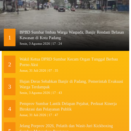
BPBD Sumbar Imbau Warga Waspada, Banjir Rendam Belasan
1
Kawasan di Kota Padang
Senin, 3 Agustus 2026 | 17 : 24
Wakil Ketua DPRD Sumbar Kecam Organ Tunggal Berbau
2
Porno Aksi
Jumat, 31 Juli 2026 | 07 : 35
Hujan Deras Sebabkan Banjir di Padang, Pemerintah Evakuasi
3
Warga Terdampak
Senin, 3 Agustus 2026 | 17 : 43
Pemprov Sumbar Lantik Delapan Pejabat, Perkuat Kinerja
4
Birokrasi dan Pelayanan Publik
Jumat, 31 Juli 2026 | 17 : 47
Jelang Porprov 2026, Pelatih dan Wasit-Juri Kickboxing