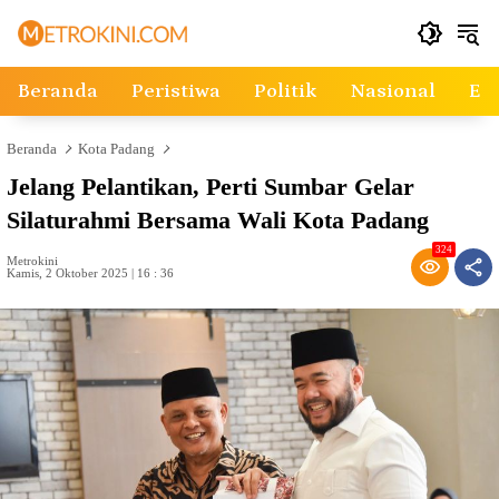
Langsung
ke
konten
Beranda
Peristiwa
Politik
Nasional
Ek
Beranda
Kota Padang
Jelang Pelantikan, Perti Sumbar Gelar
Silaturahmi Bersama Wali Kota Padang
324
Metrokini
Kamis, 2 Oktober 2025 | 16 : 36