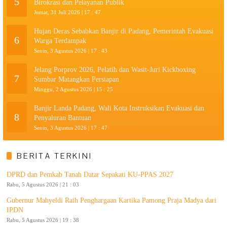
5
Birokrasi dan Pelayanan Publik
Jumat, 31 Juli 2026 | 17 : 47
Hujan Deras Sebabkan Banjir di Padang, Pemerintah Evakuasi
6
Warga Terdampak
Senin, 3 Agustus 2026 | 17 : 43
Jelang Porprov 2026, Pelatih dan Wasit-Juri Kickboxing
7
Sumbar Matangkan Persiapan
Minggu, 2 Agustus 2026 | 15 : 25
Banjir Landa Padang, Wali Kota Instruksikan Evakuasi dan
8
Penyaluran Bantuan
Senin, 3 Agustus 2026 | 17 : 47
BERITA TERKINI
DPRD dan Pemkab Tanah Datar Sepakati KU-PPAS 2027
Rabu, 5 Agustus 2026 | 21 : 03
Gubernur Mahyeldi Raih Penghargaan Kartika Pamong Praja Madya dari
IPDN
Rabu, 5 Agustus 2026 | 19 : 38