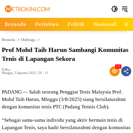
Langsung
ke
konten
Beranda
Peristiwa
Politik
Nasional
Ek
Beranda
Olahraga
Prof Mohd Taib Harun Sambangi Komunitas
Tenis di Lapangan Sekora
545
D Boy
Minggu, 3 Agustus 2025 | 20 : 11
PADANG — Salah seorang Penggiat Tenis Malaysia Prof.
Mohd Taib Harun, Minggu (3/8/2025) siang bersilaturahmi
dengan komunitas tenis PTC (Padang Tennis Club).
“Sebagai sama-sama individu yang aktiv bermain tenis di
Lapangan Tenis, saya hadir bersilaturahmi dengan komunitas