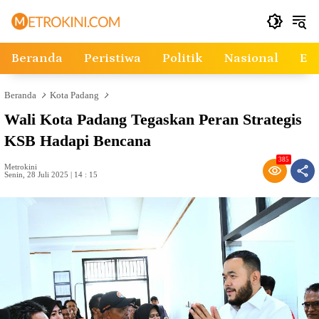
Langsung
ke
konten
Beranda
Peristiwa
Politik
Nasional
Ek
Beranda
Kota Padang
Wali Kota Padang Tegaskan Peran Strategis
KSB Hadapi Bencana
385
Metrokini
Senin, 28 Juli 2025 | 14 : 15