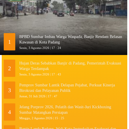
BPBD Sumbar Imbau Warga Waspada, Banjir Rendam Belasan
1
Kawasan di Kota Padang
Senin, 3 Agustus 2026 | 17 : 24
Hujan Deras Sebabkan Banjir di Padang, Pemerintah Evakuasi
2
Warga Terdampak
Senin, 3 Agustus 2026 | 17 : 43
Pemprov Sumbar Lantik Delapan Pejabat, Perkuat Kinerja
3
Birokrasi dan Pelayanan Publik
Jumat, 31 Juli 2026 | 17 : 47
Jelang Porprov 2026, Pelatih dan Wasit-Juri Kickboxing
4
Sumbar Matangkan Persiapan
Minggu, 2 Agustus 2026 | 15 : 25
Banjir Landa Padang, Wali Kota Instruksikan Evakuasi dan