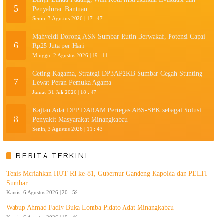
5
Penyaluran Bantuan
Senin, 3 Agustus 2026 | 17 : 47
Mahyeldi Dorong ASN Sumbar Rutin Berwakaf, Potensi Capai
6
Rp25 Juta per Hari
Minggu, 2 Agustus 2026 | 19 : 11
Ceting Kagama, Strategi DP3AP2KB Sumbar Cegah Stunting
7
Lewat Peran Pemuka Agama
Jumat, 31 Juli 2026 | 18 : 47
Kajian Adat DPP DARAM Pertegas ABS-SBK sebagai Solusi
8
Penyakit Masyarakat Minangkabau
Senin, 3 Agustus 2026 | 11 : 43
BERITA TERKINI
Tenis Meriahkan HUT RI ke-81, Gubernur Gandeng Kapolda dan PELTI
Sumbar
Kamis, 6 Agustus 2026 | 20 : 59
Wabup Ahmad Fadly Buka Lomba Pidato Adat Minangkabau
Kamis, 6 Agustus 2026 | 19 : 40