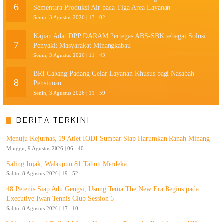
6
Sementara Produksi Air pada Tiga Area Layanan
Senin, 3 Agustus 2026 | 13 : 02
Kajian Adat DPP DARAM Pertegas ABS-SBK sebagai Solusi
7
Penyakit Masyarakat Minangkabau
Senin, 3 Agustus 2026 | 11 : 43
BRI Cabang Padang Gelar Layanan Khusus bagi Nasabah
8
Pensiunan
Senin, 3 Agustus 2026 | 11 : 59
BERITA TERKINI
Menuju Kejurnas, 19 Atlet IODI Sumbar Siap Harumkan Ranah Minang
Minggu, 9 Agustus 2026 | 06 : 40
Saling Injak, Walaupun 81 Tahun Merdeka
Sabtu, 8 Agustus 2026 | 19 : 52
48 Petenis Siap Adu Gengsi, Usung Tema The New Era Begins pada
Executive Iwan Tennis Club Session 6
Sabtu, 8 Agustus 2026 | 17 : 10