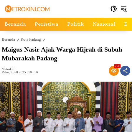
Langsung
ke
konten
Beranda
Peristiwa
Politik
Nasional
Ek
Beranda
Kota Padang
Maigus Nasir Ajak Warga Hijrah di Subuh
Mubarakah Padang
260
Metrokini
Rabu, 9 Juli 2025 | 10 : 56