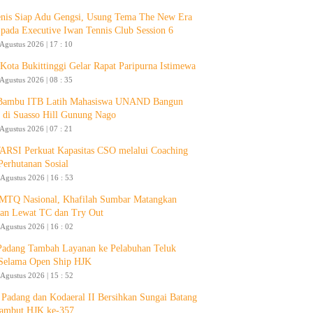
enis Siap Adu Gengsi, Usung Tema The New Era
 pada Executive Iwan Tennis Club Session 6
 Agustus 2026 | 17 : 10
ota Bukittinggi Gelar Rapat Paripurna Istimewa
 Agustus 2026 | 08 : 35
 Bambu ITB Latih Mahasiswa UNAND Bangun
 di Suasso Hill Gunung Nago
 Agustus 2026 | 07 : 21
RSI Perkuat Kapasitas CSO melalui Coaching
Perhutanan Sosial
 Agustus 2026 | 16 : 53
 MTQ Nasional, Khafilah Sumbar Matangkan
pan Lewat TC dan Try Out
 Agustus 2026 | 16 : 02
Padang Tambah Layanan ke Pelabuhan Teluk
Selama Open Ship HJK
 Agustus 2026 | 15 : 52
Padang dan Kodaeral II Bersihkan Sungai Batang
ambut HJK ke-357