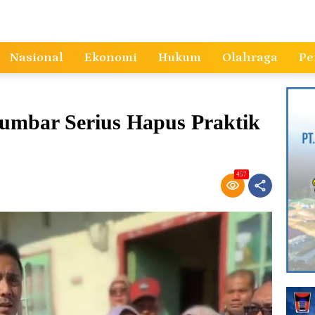
Nasional
Ekonomi
Hukum
Olahraga
Pe
umbar Serius Hapus Praktik
457