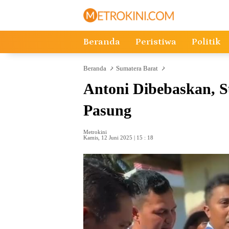
Langsung
ke
konten
Beranda
Peristiwa
Politik
Beranda
Sumatera Barat
Antoni Dibebaskan, S
Pasung
Metrokini
Kamis, 12 Juni 2025 | 15 : 18