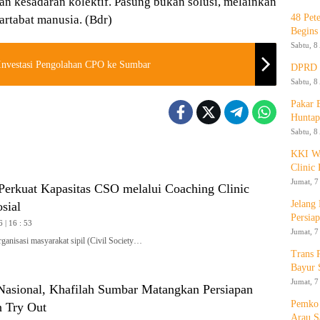
n kesadaran kolektif. Pasung bukan solusi, melainkan
48 Pet
rtabat manusia. (Bdr)
Begins
Sabtu, 8
 Investasi Pengolahan CPO ke Sumbar
DPRD K
Sabtu, 8
Pakar
Huntap
Sabtu, 8
KKI WA
Clinic 
Jumat, 7
rkuat Kapasitas CSO melalui Coaching Clinic
Jelang
sial
Persia
 | 16 : 53
Jumat, 7
isasi masyarakat sipil (Civil Society…
Trans 
Bayur 
Jumat, 7
asional, Khafilah Sumbar Matangkan Persiapan
Pemko 
 Try Out
Arau S