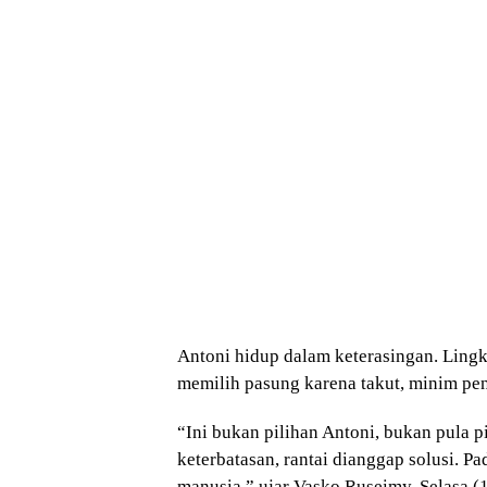
Antoni hidup dalam keterasingan. Lin
memilih pasung karena takut, minim pen
“Ini bukan pilihan Antoni, bukan pula p
keterbatasan, rantai dianggap solusi. P
manusia,” ujar Vasko Ruseimy, Selasa (