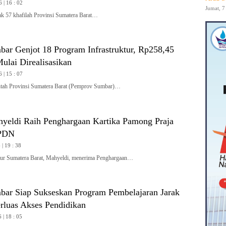
 | 16 : 02
Jumat, 7
57 khafilah Provinsi Sumatera Barat…
ar Genjot 18 Program Infrastruktur, Rp258,45
ulai Direalisasikan
 | 15 : 07
h Provinsi Sumatera Barat (Pemprov Sumbar)…
yeldi Raih Penghargaan Kartika Pamong Praja
IPDN
| 19 : 38
 Sumatera Barat, Mahyeldi, menerima Penghargaan…
ar Siap Sukseskan Program Pembelajaran Jarak
rluas Akses Pendidikan
 | 18 : 05