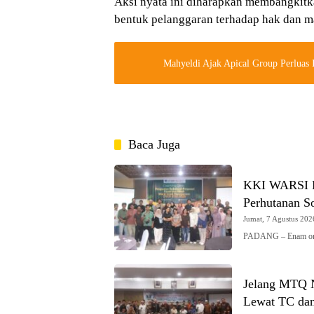
Aksi nyata ini diharapkan membangkitka
bentuk pelanggaran terhadap hak dan ma
Mahyeldi Ajak Apical Group Perluas
Baca Juga
KKI WARSI Pe
Perhutanan So
Jumat, 7 Agustus 2026
PADANG – Enam organ
Jelang MTQ N
Lewat TC dan