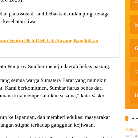
4
dan psikososial. Ia dibebaskan, didampingi tenaga
n kesehatan jiwa.
5
ran Sentra Oleh-Oleh Uda Sayang Bangkitkan
6
ata Pemprov Sumbar menuju daerah bebas pasung.
7
tentang semua warga Sumatera Barat yang mungkin
hat. Kami berkomitmen, Sumbar harus bebas dari
8
gaimana kita memperlakukan sesama,” kata Vasko
run ke lapangan, dan memberi edukasi masyarakat
B
langan stigma terhadap gangguan kejiwaan.
Saling
Sabtu, 8