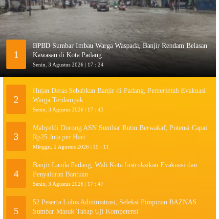
BPBD Sumbar Imbau Warga Waspada, Banjir Rendam Belasan
1
Kawasan di Kota Padang
Senin, 3 Agustus 2026 | 17 : 24
Hujan Deras Sebabkan Banjir di Padang, Pemerintah Evakuasi
2
Warga Terdampak
Senin, 3 Agustus 2026 | 17 : 43
Mahyeldi Dorong ASN Sumbar Rutin Berwakaf, Potensi Capai
3
Rp25 Juta per Hari
Minggu, 2 Agustus 2026 | 19 : 11
Banjir Landa Padang, Wali Kota Instruksikan Evakuasi dan
4
Penyaluran Bantuan
Senin, 3 Agustus 2026 | 17 : 47
52 Peserta Lolos Administrasi, Seleksi Pimpinan BAZNAS
5
Sumbar Masuk Tahap Uji Kompetensi