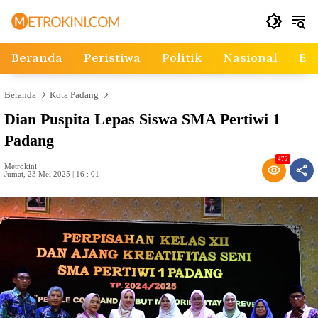
Langsung
ke
konten
Beranda
Peristiwa
Politik
Nasional
Ek
Beranda
Kota Padang
Dian Puspita Lepas Siswa SMA Pertiwi 1
Padang
472
Metrokini
Jumat, 23 Mei 2025 | 16 : 01