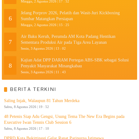
Minggu, 2 Agustus 2026 | 17 : 52
Jelang Porprov 2026, Pelatih dan Wasit-Juri Kickboxing
6
Sumbar Matangkan Persiapan
Minggu, 2 Agustus 2026 | 15 : 25
Air Baku Keruh, Perumda AM Kota Padang Hentikan
7
Sementara Produksi Air pada Tiga Area Layanan
Senin, 3 Agustus 2026 | 13 : 02
Kajian Adat DPP DARAM Pertegas ABS-SBK sebagai Solusi
8
Penyakit Masyarakat Minangkabau
Senin, 3 Agustus 2026 | 11 : 43
BERITA TERKINI
Saling Injak, Walaupun 81 Tahun Merdeka
Sabtu, 8 Agustus 2026 | 19 : 52
48 Petenis Siap Adu Gengsi, Usung Tema The New Era Begins pada
Executive Iwan Tennis Club Session 6
Sabtu, 8 Agustus 2026 | 17 : 10
DPRD Kota Bukittinggi Gelar Rapat Paripurna Istimewa