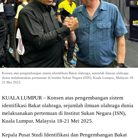
Konsen atas pengembangan sistem identifikasi Bakat olahraga, sejumlah ilmuan olahraga
dunia melaksanakan pertemuan di Institut Sukan Negara (ISN), Kuala Lumpur, Malaysia 18-
21 Mei 2025.
KUALA LUMPUR – Konsen atas pengembangan sistem
identifikasi Bakat olahraga, sejumlah ilmuan olahraga dunia
melaksanakan pertemuan di Institut Sukan Negara (ISN),
Kuala Lumpur, Malaysia 18-21 Mei 2025.
Kepala Pusat Studi Identifikasi dan Pengembangan Bakat