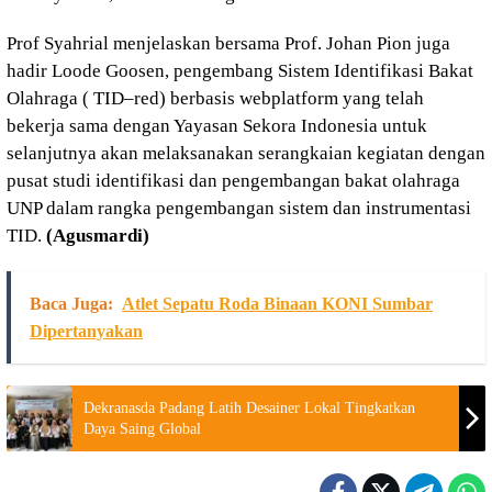
Prof Syahrial menjelaskan bersama Prof. Johan Pion juga
hadir Loode Goosen, pengembang Sistem Identifikasi Bakat
Olahraga ( TID–red) berbasis webplatform yang telah
bekerja sama dengan Yayasan Sekora Indonesia untuk
selanjutnya akan melaksanakan serangkaian kegiatan dengan
pusat studi identifikasi dan pengembangan bakat olahraga
UNP dalam rangka pengembangan sistem dan instrumentasi
TID.
(Agusmardi)
Baca Juga:
Atlet Sepatu Roda Binaan KONI Sumbar
Dipertanyakan
Dekranasda Padang Latih Desainer Lokal Tingkatkan
Daya Saing Global