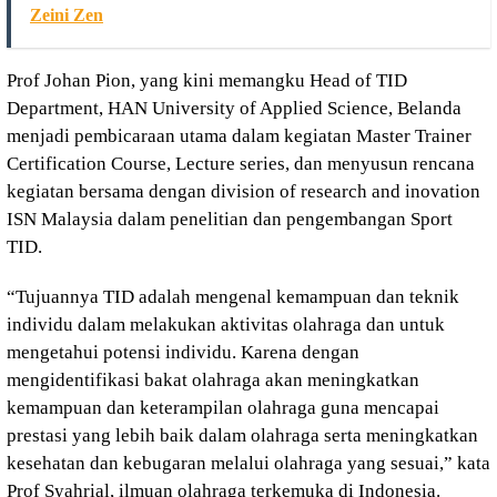
Zeini Zen
Prof Johan Pion, yang kini memangku Head of TID
Department, HAN University of Applied Science, Belanda
menjadi pembicaraan utama dalam kegiatan Master Trainer
Certification Course, Lecture series, dan menyusun rencana
kegiatan bersama dengan division of research and inovation
ISN Malaysia dalam penelitian dan pengembangan Sport
TID.
“Tujuannya TID adalah mengenal kemampuan dan teknik
individu dalam melakukan aktivitas olahraga dan untuk
mengetahui potensi individu. Karena dengan
mengidentifikasi bakat olahraga akan meningkatkan
kemampuan dan keterampilan olahraga guna mencapai
prestasi yang lebih baik dalam olahraga serta meningkatkan
kesehatan dan kebugaran melalui olahraga yang sesuai,” kata
Prof Syahrial, ilmuan olahraga terkemuka di Indonesia.