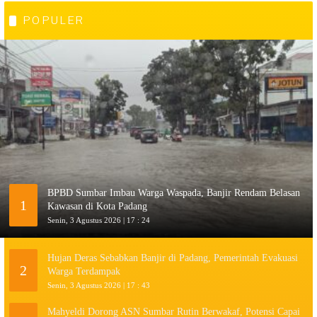
POPULER
BPBD Sumbar Imbau Warga Waspada, Banjir Rendam Belasan
1
Kawasan di Kota Padang
Senin, 3 Agustus 2026 | 17 : 24
Hujan Deras Sebabkan Banjir di Padang, Pemerintah Evakuasi
2
Warga Terdampak
Senin, 3 Agustus 2026 | 17 : 43
Mahyeldi Dorong ASN Sumbar Rutin Berwakaf, Potensi Capai