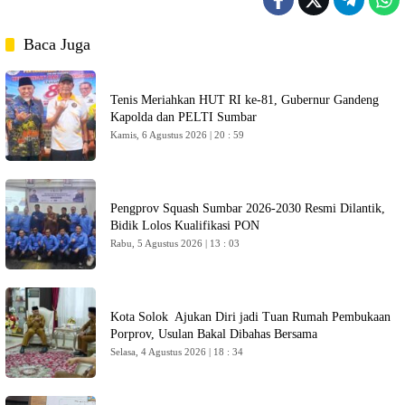
Baca Juga
Tenis Meriahkan HUT RI ke-81, Gubernur Gandeng
Kapolda dan PELTI Sumbar
Kamis, 6 Agustus 2026 | 20 : 59
Pengprov Squash Sumbar 2026-2030 Resmi Dilantik,
Bidik Lolos Kualifikasi PON
Rabu, 5 Agustus 2026 | 13 : 03
Kota Solok Ajukan Diri jadi Tuan Rumah Pembukaan
Porprov, Usulan Bakal Dibahas Bersama
Selasa, 4 Agustus 2026 | 18 : 34