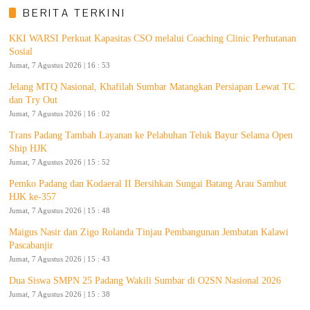
BERITA TERKINI
KKI WARSI Perkuat Kapasitas CSO melalui Coaching Clinic Perhutanan
Sosial
Jumat, 7 Agustus 2026 | 16 : 53
Jelang MTQ Nasional, Khafilah Sumbar Matangkan Persiapan Lewat TC
dan Try Out
Jumat, 7 Agustus 2026 | 16 : 02
Trans Padang Tambah Layanan ke Pelabuhan Teluk Bayur Selama Open
Ship HJK
Jumat, 7 Agustus 2026 | 15 : 52
Pemko Padang dan Kodaeral II Bersihkan Sungai Batang Arau Sambut
HJK ke-357
Jumat, 7 Agustus 2026 | 15 : 48
Maigus Nasir dan Zigo Rolanda Tinjau Pembangunan Jembatan Kalawi
Pascabanjir
Jumat, 7 Agustus 2026 | 15 : 43
Dua Siswa SMPN 25 Padang Wakili Sumbar di O2SN Nasional 2026
Jumat, 7 Agustus 2026 | 15 : 38