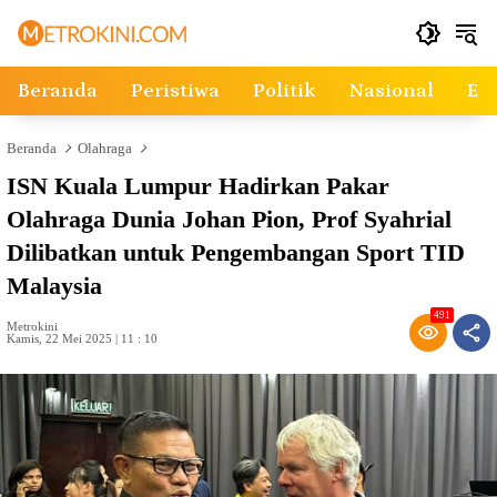
Langsung
ke
konten
Beranda
Peristiwa
Politik
Nasional
Ek
Beranda
Olahraga
ISN Kuala Lumpur Hadirkan Pakar
Olahraga Dunia Johan Pion, Prof Syahrial
Dilibatkan untuk Pengembangan Sport TID
Malaysia
491
Metrokini
Kamis, 22 Mei 2025 | 11 : 10