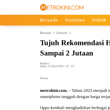
Langsung
ke
konten
Beranda
Peristiwa
Politik
Beranda
Lifestyle
Tujuh Rekomendasi H
Sampai 2 Jutaan
Redaksi
Sabtu, 12 April 2025 | 16 : 24
Ilutrasi.
metrokini.com
, – Tahun 2025 menjadi
smartphone tangguh dengan harga terja
Oppo kembali menghadirkan berbagai pi