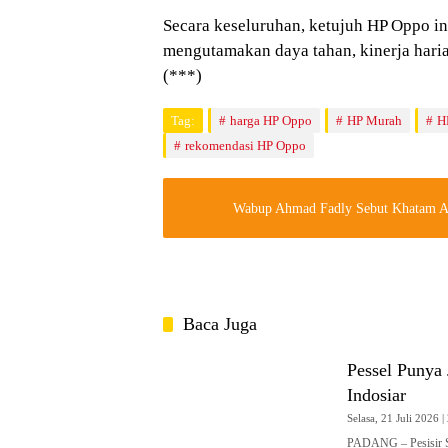
Secara keseluruhan, ketujuh HP Oppo i
mengutamakan daya tahan, kinerja haria
(***)
Tag:
harga HP Oppo
HP Murah
H
rekomendasi HP Oppo
Wabup Ahmad Fadly Sebut Khatam Al
Baca Juga
Pessel Punya
Indosiar
Selasa, 21 Juli 2026 |
PADANG – Pesisir Se