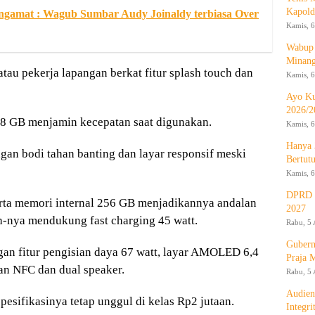
Kapold
engamat : Wagub Sumbar Audy Joinaldy terbiasa Over
Kamis, 6
Wabup 
Minan
atau pekerja lapangan berkat fitur splash touch dan
Kamis, 6
Ayo Ku
2026/2
8 GB menjamin kecepatan saat digunakan.
Kamis, 6
Hanya 
an bodi tahan banting dan layar responsif meski
Bertut
Kamis, 6
DPRD d
rta memori internal 256 GB menjadikannya andalan
2027
h-nya mendukung fast charging 45 watt.
Rabu, 5 
Gubern
gan fitur pengisian daya 67 watt, layar AMOLED 6,4
Praja 
an NFC dan dual speaker.
Rabu, 5 
Audien
pesifikasinya tetap unggul di kelas Rp2 jutaan.
Integr