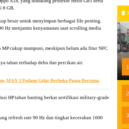
Oppo A18, yang didukung prosesor Helio G85 serta
i 8 GB.
up besar untuk menyimpan berbagai file penting.
e 90 Hz menjamin kenyamanan saat scrolling media
5 MP cukup mumpuni, meskipun belum ada fitur NFC
ya tahan terhadap debu dan percikan air.
1
an, MAN 3 Padang Gelar Berbuka Puasa Bersama
2
usi HP tahan banting berkat sertifikasi military-grade
3
ng refresh rate 90 Hz dan tingkat kecerahan 1000