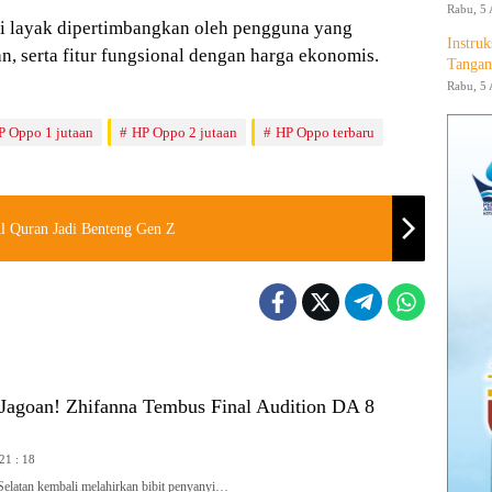
Rabu, 5 
ni layak dipertimbangkan oleh pengguna yang
Instruk
n, serta fitur fungsional dengan harga ekonomis.
Tangan
Rabu, 5 
P Oppo 1 jutaan
HP Oppo 2 jutaan
HP Oppo terbaru
 Quran Jadi Benteng Gen Z
 Jagoan! Zhifanna Tembus Final Audition DA 8
 21 : 18
latan kembali melahirkan bibit penyanyi…