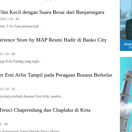
ilm Kecil dengan Suara Besar dari Banjarnegara
2025 | 16 : 40
stari, S.Sn Saya pertama kali…
rience Store by MAP Resmi Hadir di Basko City
5 | 18 : 08
ga Kota Padang yang ingin…
er Emi Arlin Tampil pada Peragaan Busana Berkelas
25 | 16 : 05
arya terbaik desainer Emi Arlin, modest…
Teruci Chaprendang dan Chaplaku di Kota
6 : 49
Anniversary Satud Dekade Teruci (Terios…