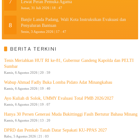
7
Lewat Peran Pemuka Agama
Jumat, 31 Juli 2026 | 18 : 47
Banjir Landa Padang, Wali Kota Instruksikan Evakuasi dan
8
Penyaluran Bantuan
Senin, 3 Agustus 2026 | 17 : 47
BERITA TERKINI
Tenis Meriahkan HUT RI ke-81, Gubernur Gandeng Kapolda dan PELTI
Sumbar
Kamis, 6 Agustus 2026 | 20 : 59
Wabup Ahmad Fadly Buka Lomba Pidato Adat Minangkabau
Kamis, 6 Agustus 2026 | 19 : 40
Ayo Kuliah di Solok, UMMY Evaluasi Total PMB 2026/2027
Kamis, 6 Agustus 2026 | 19 : 07
Hanya 30 Persen Generasi Muda Bukittinggi Fasih Bertutur Bahasa Minang
Kamis, 6 Agustus 2026 | 13 : 20
DPRD dan Pemkab Tanah Datar Sepakati KU-PPAS 2027
Rabu, 5 Agustus 2026 | 21 : 03