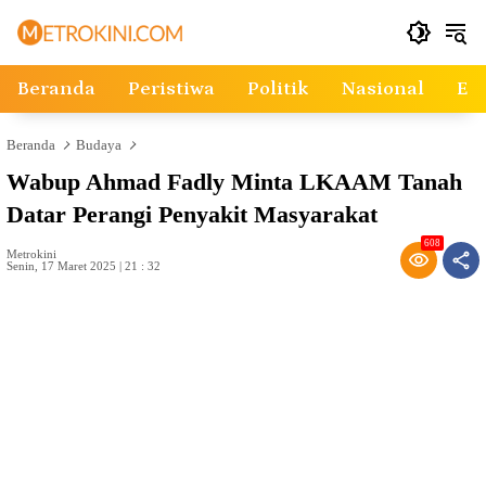
Langsung
ke
konten
Beranda
Peristiwa
Politik
Nasional
Ek
Beranda
Budaya
Wabup Ahmad Fadly Minta LKAAM Tanah
Datar Perangi Penyakit Masyarakat
608
Metrokini
Senin, 17 Maret 2025 | 21 : 32