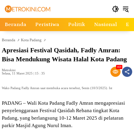
Langsung
ke
konten
Beranda
Peristiwa
Politik
Nasional
Ek
Beranda
Kota Padang
Apresiasi Festival Qasidah, Fadly Amran:
Bisa Mendukung Wisata Halal Kota Padang
469
Metrokini
Selasa, 11 Maret 2025 | 15 : 35
Wako Padang Fadly Amran saat membuka acara tersebut, Senin (10/3/2025). Ist
PADANG – Wali Kota Padang Fadly Amran mengapresiasi
penyelenggaraan Festival Qasidah Rebana tingkat Kota
Padang, yang berlangsung 10-12 Maret 2025 di pelataran
parkir Masjid Agung Nurul Iman.