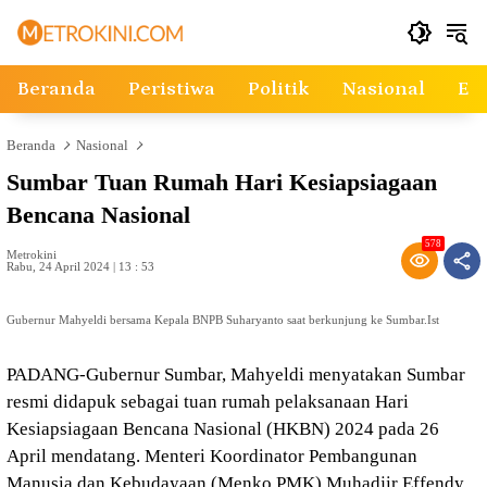
Langsung
ke
konten
Beranda
Peristiwa
Politik
Nasional
Ek
Beranda
Nasional
Sumbar Tuan Rumah Hari Kesiapsiagaan
Bencana Nasional
578
Metrokini
Rabu, 24 April 2024 | 13 : 53
Gubernur Mahyeldi bersama Kepala BNPB Suharyanto saat berkunjung ke Sumbar.Ist
PADANG-Gubernur Sumbar, Mahyeldi menyatakan Sumbar
resmi didapuk sebagai tuan rumah pelaksanaan Hari
Kesiapsiagaan Bencana Nasional (HKBN) 2024 pada 26
April mendatang. Menteri Koordinator Pembangunan
Manusia dan Kebudayaan (Menko PMK) Muhadjir Effendy