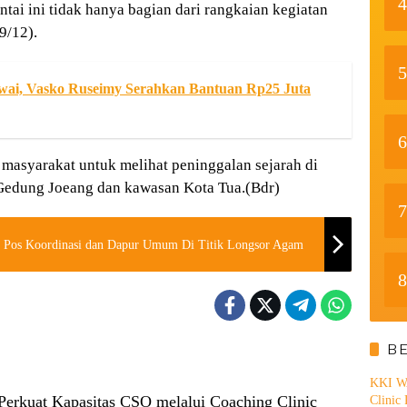
4
tai ini tidak hanya bagian dari rangkaian kegiatan
9/12).
5
wai, Vasko Ruseimy Serahkan Bantuan Rp25 Juta
6
 masyarakat untuk melihat peninggalan sejarah di
Gedung Joeang dan kawasan Kota Tua.(Bdr)
7
 Pos Koordinasi dan Dapur Umum Di Titik Longsor Agam
8
B
KKI WA
rkuat Kapasitas CSO melalui Coaching Clinic
Clinic 