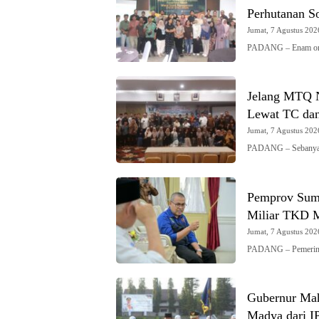
Perhutanan So
Jumat, 7 Agustus 2026
PADANG – Enam organ
Jelang MTQ N
Lewat TC dan
Jumat, 7 Agustus 2026
PADANG – Sebanyak 
Pemprov Sumb
Miliar TKD M
Jumat, 7 Agustus 2026
PADANG – Pemerinta
Gubernur Mah
Madya dari 