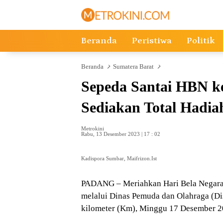
Langsung
ke
konten
Beranda
Peristiwa
Politik
Beranda
Sumatera Barat
Sepeda Santai HBN k
Sediakan Total Hadia
Metrokini
Rabu, 13 Desember 2023 | 17 : 02
Kadispora Sumbar, Maifrizon.Ist
PADANG – Meriahkan Hari Bela Negara 
melalui Dinas Pemuda dan Olahraga (Di
kilometer (Km), Minggu 17 Desember 2