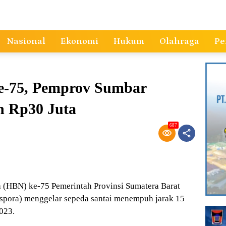
Nasional
Ekonomi
Hukum
Olahraga
Pe
e-75, Pemprov Sumbar
h Rp30 Juta
687
(HBN) ke-75 Pemerintah Provinsi Sumatera Barat
spora) menggelar sepeda santai menempuh jarak 15
023.