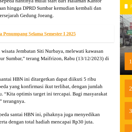
esepeda nantinya mulai start dari Halaman Kantor
man hingga DPRD Sumbar kemudian kembali dan
ersejarah Gedung Joeang.
a Penumpang Selama Semester I 2025
k wisata Jembatan Siti Nurbaya, melewati kawasan
ur Sumbar,” terang Maifrizon, Rabu (13/12/2023) di
1
ntai HBN ini ditargetkan dapat diikuti 5 ribu
peda yang konfirmasi ikut terlibat, dengan jumlah
2
. “Kita optimis target ini tercapai. Bagi masyarakat
,” terangnya.
3
peda santai HBN ini, pihaknya juga menyedikan
erta dengan total hadiah mencapai Rp30 juta.