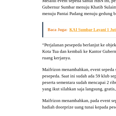
Melalui event sepeda santai HBN ini, p
Gubernur Sumbar menuju Khatib Sulai
menuju Pantai Padang menuju gedung b
Baca Juga:
KAI Sumbar Layani 1 Jut
“Perjalanan pesepeda berlanjut ke obje
Kota Tua dan kembali ke Kantor Gubern
ruang kerjanya.
Maifrizon menambahkan, event sepeda sa
pesepeda. Saat ini sudah ada 59 klub se
peserta sementara sudah mencapai 2 ribu
yang ikut silahkan saja langsung, gratis
Maifrizon menambahkan, pada event se
hadiah doorprize uang tunai kepada pes