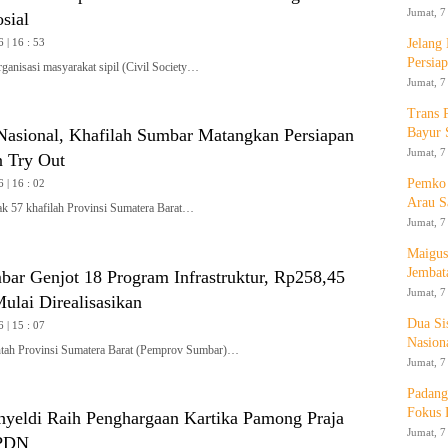
Jumat, 7
sial
Jelang
 | 16 : 53
Persia
isasi masyarakat sipil (Civil Society…
Jumat, 7
Trans 
Bayur 
asional, Khafilah Sumbar Matangkan Persiapan
Jumat, 7
 Try Out
Pemko 
 | 16 : 02
Arau S
57 khafilah Provinsi Sumatera Barat…
Jumat, 7
Maigus
Jembat
ar Genjot 18 Program Infrastruktur, Rp258,45
Jumat, 7
ulai Direalisasikan
Dua Si
 | 15 : 07
Nasion
h Provinsi Sumatera Barat (Pemprov Sumbar)…
Jumat, 7
Padang
Fokus 
yeldi Raih Penghargaan Kartika Pamong Praja
Jumat, 7
IPDN