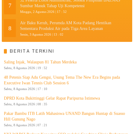
52 Peserta Lolos Administrasi, Seleksi Pimpinan BAZNAS
7
Sumbar Masuk Tahap Uji Kompetensi
Minggu, 2 Agustus 2026 | 17 : 52
Air Baku Keruh, Perumda AM Kota Padang Hentikan
8
Sementara Produksi Air pada Tiga Area Layanan
Senin, 3 Agustus 2026 | 13 : 02
BERITA TERKINI
Saling Injak, Walaupun 81 Tahun Merdeka
Sabtu, 8 Agustus 2026 | 19 : 52
48 Petenis Siap Adu Gengsi, Usung Tema The New Era Begins pada
Executive Iwan Tennis Club Session 6
Sabtu, 8 Agustus 2026 | 17 : 10
DPRD Kota Bukittinggi Gelar Rapat Paripurna Istimewa
Sabtu, 8 Agustus 2026 | 08 : 35
Pakar Bambu ITB Latih Mahasiswa UNAND Bangun Huntap di Suasso
Hill Gunung Nago
Sabtu, 8 Agustus 2026 | 07 : 21