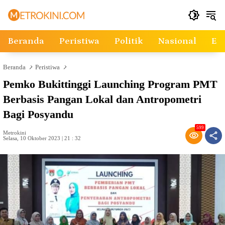
Langsung
ke
konten
Beranda
Peristiwa
Politik
Nasional
Ek
Beranda
Peristiwa
Pemko Bukittinggi Launching Program PMT
Berbasis Pangan Lokal dan Antropometri
Bagi Posyandu
599
Metrokini
Selasa, 10 Oktober 2023 | 21 : 32