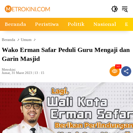
Langsung
ke
konten
Beranda
Peristiwa
Politik
Nasional
Ek
Beranda
Umum
Wako Erman Safar Peduli Guru Mengaji dan
Garin Masjid
561
Metrokini
Jumat, 31 Maret 2023 | 13 : 15