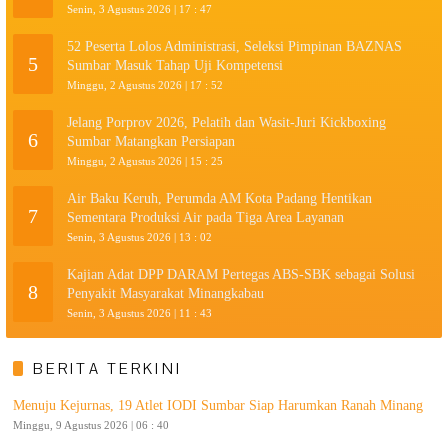
Senin, 3 Agustus 2026 | 17 : 47
52 Peserta Lolos Administrasi, Seleksi Pimpinan BAZNAS
5
Sumbar Masuk Tahap Uji Kompetensi
Minggu, 2 Agustus 2026 | 17 : 52
Jelang Porprov 2026, Pelatih dan Wasit-Juri Kickboxing
6
Sumbar Matangkan Persiapan
Minggu, 2 Agustus 2026 | 15 : 25
Air Baku Keruh, Perumda AM Kota Padang Hentikan
7
Sementara Produksi Air pada Tiga Area Layanan
Senin, 3 Agustus 2026 | 13 : 02
Kajian Adat DPP DARAM Pertegas ABS-SBK sebagai Solusi
8
Penyakit Masyarakat Minangkabau
Senin, 3 Agustus 2026 | 11 : 43
BERITA TERKINI
Menuju Kejurnas, 19 Atlet IODI Sumbar Siap Harumkan Ranah Minang
Minggu, 9 Agustus 2026 | 06 : 40