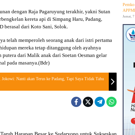
Pemko 
APPMB
unan dengan Raja Pagaruyung terakhir, yakni Sutan
Jumat, 7
rbengkelan kereta api di Simpang Haru, Padang,
 berasal dari Koto Sani, Solok.
a telah memperoleh seorang anak dari istri pertama
ehidupan mereka tetap ditanggung oleh ayahnya
h putera dari Malik anak dari Soetan Oesman gelar
nal pada masanya.(Bdr)
 Jokowi: Nanti akan Terus ke Padang, Tapi Saya Tidak Tahu
Taruh Harapan Besar ke Sudaryono untuk Sukseskan