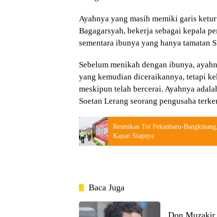
Ayahnya yang masih memiki garis ketur
Bagagarsyah, bekerja sebagai kepala pe
sementara ibunya yang hanya tamatan SD
Sebelum menikah dengan ibunya, ayahny
yang kemudian diceraikannya, tetapi k
meskipun telah bercerai. Ayahnya adala
Soetan Lerang seorang pengusaha terke
Resmikan Tol Pekanbaru-Bangkinang,
Kapan Siapnya
Baca Juga
Don Muzakir 