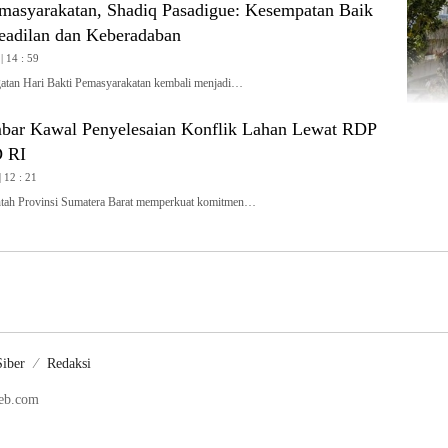
emasyarakatan, Shadiq Pasadigue: Kesempatan Baik
eadilan dan Keberadaban
| 14 : 59
an Hari Bakti Pemasyarakatan kembali menjadi…
ar Kawal Penyelesaian Konflik Lahan Lewat RDP
 RI
| 12 : 21
h Provinsi Sumatera Barat memperkuat komitmen…
iber
Redaksi
web.com