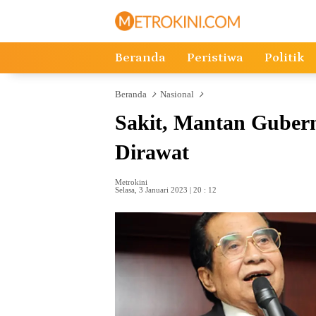
Langsung
ke
konten
Beranda
Peristiwa
Politik
Beranda
Nasional
Sakit, Mantan Guber
Dirawat
Metrokini
Selasa, 3 Januari 2023 | 20 : 12