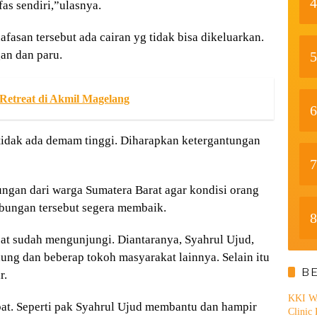
4
fas sendiri,”ulasnya.
asan tersebut ada cairan yg tidak bisa dikeluarkan.
an dan paru.
5
 Retreat di Akmil Magelang
6
 tidak ada demam tinggi. Diharapkan ketergantungan
7
gan dari warga Sumatera Barat agar kondisi orang
bungan tersebut segera membaik.
8
bat sudah mengunjungi. Diantaranya, Syahrul Ujud,
ng dan beberap tokoh masyarakat lainnya. Selain itu
B
r.
KKI WA
at. Seperti pak Syahrul Ujud membantu dan hampir
Clinic 