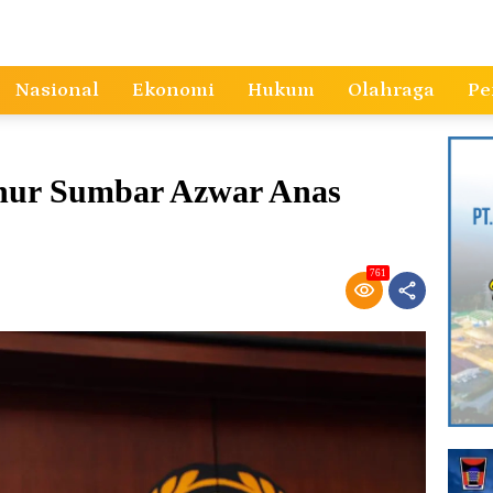
Nasional
Ekonomi
Hukum
Olahraga
Pe
nur Sumbar Azwar Anas
761