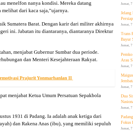
eliau menelfon nanya kondisi. Mereka datang
Jumat, 7
elihat dari kaca saja,”ujarnya.
Jelang
Persia
aik Sumatera Barat. Dengan karir dari militer akhirnya
Jumat, 7
eri ini. Jabatan itu diantaranya, diantaranya Direktur
Trans 
Bayur 
Jumat, 7
tahan, menjabat Gubernur Sumbar dua periode.
Pemko 
erhubungan dan Menteri Kesejahteraan Rakyat.
Arau S
Jumat, 7
Maigus
motivasi Prajurit Yonmarhanlan II
Jembat
Jumat, 7
empat menjabat Ketua Umum Persatuan Sepakbola
Dua Si
Nasion
Jumat, 7
stus 1931 di Padang. Ia adalah anak ketiga dari
Padang
Fokus 
yah) dan Rakena Anas (ibu), yang memiliki sepuluh
Jumat, 7