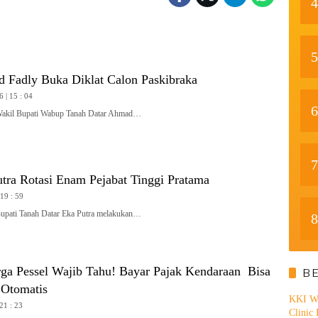
4
5
Fadly Buka Diklat Calon Paskibraka
6 | 15 : 04
6
il Bupati Wabup Tanah Datar Ahmad…
7
tra Rotasi Enam Pejabat Tinggi Pratama
 19 : 59
ti Tanah Datar Eka Putra melakukan…
8
ga Pessel Wajib Tahu! Bayar Pajak Kendaraan Bisa
B
Otomatis
KKI WA
 21 : 23
Clinic 