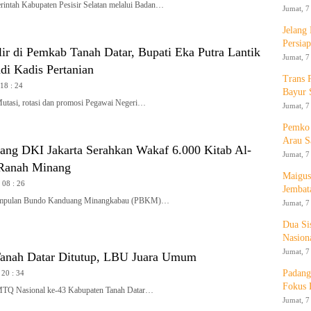
ah Kabupaten Pesisir Selatan melalui Badan…
Jumat, 7
Jelang
Persia
ir di Pemkab Tanah Datar, Bupati Eka Putra Lantik
Jumat, 7
di Kadis Pertanian
Trans 
 18 : 24
Bayur 
si, rotasi dan promosi Pegawai Negeri…
Jumat, 7
Pemko 
Arau S
ng DKI Jakarta Serahkan Wakaf 6.000 Kitab Al-
Jumat, 7
 Ranah Minang
Maigus
 08 : 26
Jembat
mpulan Bundo Kanduang Minangkabau (PBKM)…
Jumat, 7
Dua Si
Nasion
Jumat, 7
anah Datar Ditutup, LBU Juara Umum
Padang
 20 : 34
Fokus 
 Nasional ke-43 Kabupaten Tanah Datar…
Jumat, 7