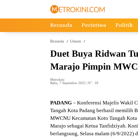
Langsung
ke
konten
Beranda
Peristiwa
Politik
Beranda
Umum
Duet Buya Ridwan Tu
Marajo Pimpin MWCN
Metrokini
Rabu, 7 September 2022 | 07 : 18
PADANG
– Konferensi Majelis Wakil
Tangah Kota Padang berhasil memilih 
MWCNU Kecamatan Koto Tangah Kota P
Marajo sebagai Ketua Tanfidziyah. K
berlangsung, Selasa malam (6/9/2022) 