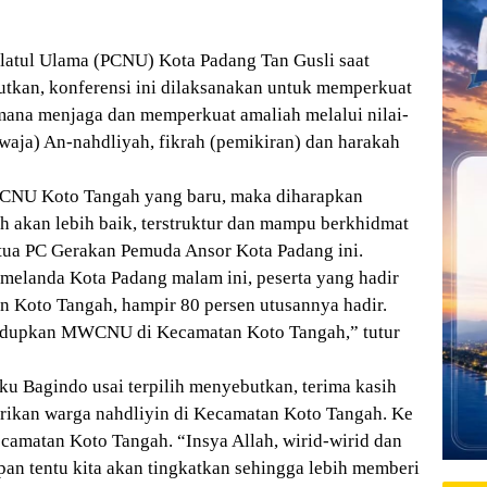
latul Ulama (PCNU) Kota Padang Tan Gusli saat
n, konferensi ini dilaksanakan untuk memperkuat
ana menjaga dan memperkuat amaliah melalui nilai-
waja) An-nahdliyah, fikrah (pemikiran) dan harakah
CNU Koto Tangah yang baru, maka diharapkan
h akan lebih baik, terstruktur dan mampu berkhidmat
etua PC Gerakan Pemuda Ansor Kota Padang ini.
 melanda Kota Padang malam ini, peserta yang hadir
n Koto Tangah, hampir 80 persen utusannya hadir.
hidupkan MWCNU di Kecamatan Koto Tangah,” tutur
ku Bagindo usai terpilih menyebutkan, terima kasih
rikan warga nahdliyin di Kecamatan Koto Tangah. Ke
ecamatan Koto Tangah. “Insya Allah, wirid-wirid dan
pan tentu kita akan tingkatkan sehingga lebih memberi