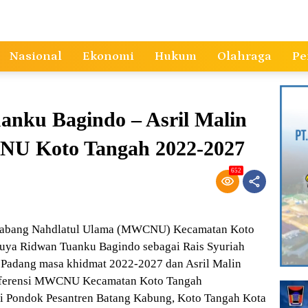
Nasional
Ekonomi
Hukum
Olahraga
Pe
anku Bagindo – Asril Malin
U Koto Tangah 2022-2027
652
 Cabang Nahdlatul Ulama (MWCNU) Kecamatan Koto
Buya Ridwan Tuanku Bagindo sebagai Rais Syuriah
adang masa khidmat 2022-2027 dan Asril Malin
onferensi MWCNU Kecamatan Koto Tangah
di Pondok Pesantren Batang Kabung, Koto Tangah Kota