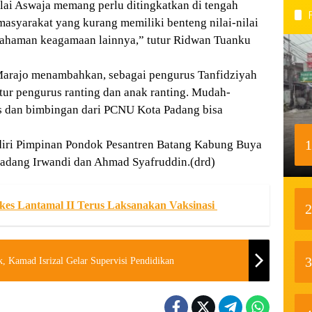
lai Aswaja memang perlu ditingkatkan di tengah
asyarakat yang kurang memiliki benteng nilai-nilai
ahaman keagamaan lainnya,” tutur Ridwan Tuanku
n Marajo menambahkan, sebagai pengurus Tanfidziyah
r pengurus ranting dan anak ranting. Mudah-
 dan bimbingan dari PCNU Kota Padang bisa
1
ri Pimpinan Pondok Pesantren Batang Kabung Buya
adang Irwandi dan Ahmad Syafruddin.(drd)
s Lantamal II Terus Laksanakan Vaksinasi
2
3
 Kamad Isrizal Gelar Supervisi Pendidikan