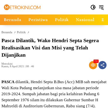
Langsung
ke
konten
Beranda
Peristiwa
Politik
Nasional
Ek
Beranda
Politik
Pasca Dilantik, Wako Hendri Septa Segera
Realisasikan Visi dan Misi yang Telah
Dijanjikan
731
Metrokini
Kamis, 8 April 2021 | 08 : 46
PASCA
dilantik, Hendri Septa B.Bus (Acc) MIB sah menjabat
Wali Kota Padang melanjutkan sisa masa jabatan periode
2019-2024. Sumpah jabatan bagi pria kelahiran Padang 6
September 1976 silam itu dilakukan Gubernur Sumbar H
Mahyeldi di Auditorium Gubernuran, Rabu siang (7/4).