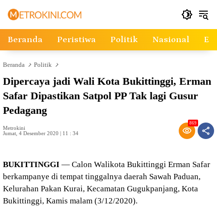
Langsung
ke
konten
Beranda
Peristiwa
Politik
Nasional
Ek
Beranda
Politik
Dipercaya jadi Wali Kota Bukittinggi, Erman
Safar Dipastikan Satpol PP Tak lagi Gusur
Pedagang
869
Metrokini
Jumat, 4 Desember 2020 | 11 : 34
BUKITTINGGI
— Calon Walikota Bukittinggi Erman Safar
berkampanye di tempat tinggalnya daerah Sawah Paduan,
Kelurahan Pakan Kurai, Kecamatan Gugukpanjang, Kota
Bukittinggi, Kamis malam (3/12/2020).