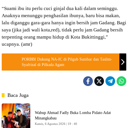
“Suami ibu itu perlu cuci ginjal dua kali dalam seminggu.
Anaknya menunggu penghasilan ibunya, baru bisa makan,
lalu diganggu gara-gara hanya ingin bersih jam Gadang. Bagi
saya (jika jadi wali kota,red), tidak perlu jam Gadang bersih
terpenting orang mampu hidup di Kota Bukittinggi,”
ucapnya. (amr)
PORBBI Dukung NA-IC di Pilgub Sumbar dan Taslim-
Syafrizal di Pilkada Agam
Baca Juga
Wabup Ahmad Fadly Buka Lomba Pidato Adat
Minangkabau
Kamis, 6 Agustus 2026 | 19 : 40