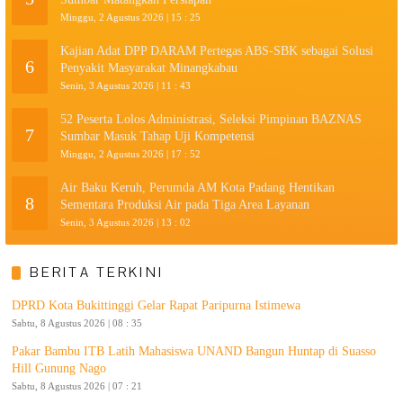
Minggu, 2 Agustus 2026 | 15 : 25
Kajian Adat DPP DARAM Pertegas ABS-SBK sebagai Solusi
6
Penyakit Masyarakat Minangkabau
Senin, 3 Agustus 2026 | 11 : 43
52 Peserta Lolos Administrasi, Seleksi Pimpinan BAZNAS
7
Sumbar Masuk Tahap Uji Kompetensi
Minggu, 2 Agustus 2026 | 17 : 52
Air Baku Keruh, Perumda AM Kota Padang Hentikan
8
Sementara Produksi Air pada Tiga Area Layanan
Senin, 3 Agustus 2026 | 13 : 02
BERITA TERKINI
DPRD Kota Bukittinggi Gelar Rapat Paripurna Istimewa
Sabtu, 8 Agustus 2026 | 08 : 35
Pakar Bambu ITB Latih Mahasiswa UNAND Bangun Huntap di Suasso
Hill Gunung Nago
Sabtu, 8 Agustus 2026 | 07 : 21