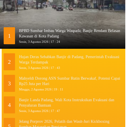
BPBD Sumbar Imbau Warga Waspada, Banjir Rendam Belasan
1
Kawasan di Kota Padang
Senin, 3 Agustus 2026 | 17 : 24
Hujan Deras Sebabkan Banjir di Padang, Pemerintah Evakuasi
2
Warga Terdampak
Senin, 3 Agustus 2026 | 17 : 43
Mahyeldi Dorong ASN Sumbar Rutin Berwakaf, Potensi Capai
3
Rp25 Juta per Hari
Minggu, 2 Agustus 2026 | 19 : 11
Banjir Landa Padang, Wali Kota Instruksikan Evakuasi dan
4
Penyaluran Bantuan
Senin, 3 Agustus 2026 | 17 : 47
Jelang Porprov 2026, Pelatih dan Wasit-Juri Kickboxing
5
Sumbar Matangkan Persiapan