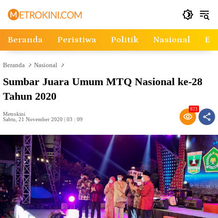
Langsung
ke
konten
Beranda
Peristiwa
Politik
Nasional
Ek
Beranda
Nasional
Sumbar Juara Umum MTQ Nasional ke-28
Tahun 2020
823
Metrokini
Sabtu, 21 November 2020 | 03 : 09