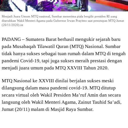
Menjadi Juara Umum MTQ nasional, Sumbar menerima piala bergilir presiden RI yang
diserahkan Wakil Menteri Agama pada Gubernur Irwan Prayitno saat penutupan MTQ Jumat
(20/11/2020).ist
PADANG – Sumatera Barat berhasil mengukir sejarah baru
pada Musabaqah Tilawatil Quran (MTQ) Nasional. Sumbar
tidak hanya sukses sebagai tuan rumah dalam MTQ di tengah
pandemi Covid-19, tapi juga sukses meraih prestasi dengan
menjadi juara umum pada MTQ XXVIII Tahun 2020.
MTQ Nasional ke XXVIII dinilai berjalan sukses meski
dilangsung dalam masa pandemi covid-19. MTQ ditutup
secara virtual oleh Wakil Presiden Ma’ruf Amin dan secara
langsung oleh Wakil Menteri Agama, Zainut Tauhid Sa’adi,
Jumat (20/11) malam di Masjid Raya Sumbar.