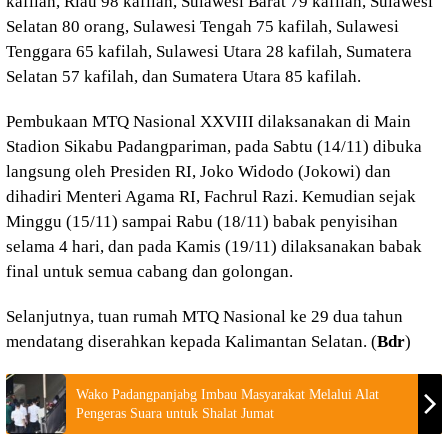
kafilah, Riau 98 kafilah, Sulawesi Barat 79 kafilah, Sulawesi
Selatan 80 orang, Sulawesi Tengah 75 kafilah, Sulawesi
Tenggara 65 kafilah, Sulawesi Utara 28 kafilah, Sumatera
Selatan 57 kafilah, dan Sumatera Utara 85 kafilah.
Pembukaan MTQ Nasional XXVIII dilaksanakan di Main
Stadion Sikabu Padangpariman, pada Sabtu (14/11) dibuka
langsung oleh Presiden RI, Joko Widodo (Jokowi) dan
dihadiri Menteri Agama RI, Fachrul Razi. Kemudian sejak
Minggu (15/11) sampai Rabu (18/11) babak penyisihan
selama 4 hari, dan pada Kamis (19/11) dilaksanakan babak
final untuk semua cabang dan golongan.
Selanjutnya, tuan rumah MTQ Nasional ke 29 dua tahun
mendatang diserahkan kepada Kalimantan Selatan. (
Bdr
)
Wako Padangpanjabg Imbau Masyarakat Melalui Alat
Pengeras Suara untuk Shalat Jumat