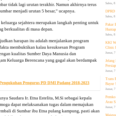
Sabtu, 8
bar tidak lagi urutan terakhir. Namun akhirnya terus
Sumbar menjadi urutan 5 besar,” ucapnya.
DPRD K
Sabtu, 8
 keluarga sejahtera merupakan langkah penting untuk
Pakar
 berkualitas di masa depan.
Huntap
Sabtu, 8
judkan harapan itu adalah menjalankan program
KKI WA
 fakta membuktikan kalau kesuksesan Program
Clinic 
Jumat, 7
dengan kualitas Sumber Daya Manusia dan
ogam Keluarga Berencana yang gagal akan berdampak
Jelang
Persia
Jumat, 7
Trans 
i Pengukuhan Pengurus PD DMI Padang 2018-2023
Bayur 
Jumat, 7
Pemko 
nya Saudara Ir. Etna Estelita, M.Si sebagai kepala
Arau S
emoga dapat melaksanakan tugas dalam memajukan
Jumat, 7
embali di Sumbar ibu Etna pulang kampung, pasti akan
Maigus