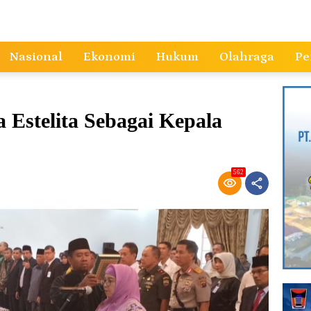
Nasional
Ekonomi
Hukum
Olahraga
Pe
 Estelita Sebagai Kepala
562