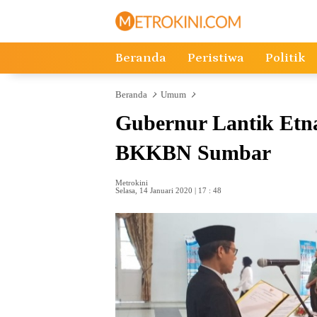
Langsung
ke
konten
Beranda
Peristiwa
Politik
Beranda
Umum
Gubernur Lantik Etna
BKKBN Sumbar
Metrokini
Selasa, 14 Januari 2020 | 17 : 48