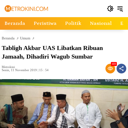
Langsung
ke
konten
Beranda
Peristiwa
Politik
Nasional
Ek
Beranda
Umum
Tabligh Akbar UAS Libatkan Ribuan
Jamaah, Dihadiri Wagub Sumbar
489
Metrokini
Senin, 11 November 2019 | 15 : 54