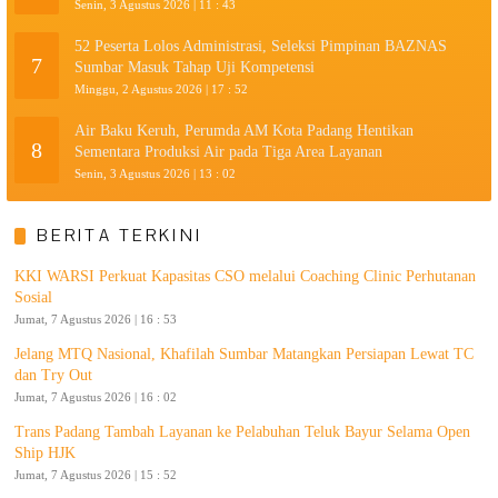
Senin, 3 Agustus 2026 | 11 : 43
52 Peserta Lolos Administrasi, Seleksi Pimpinan BAZNAS
7
Sumbar Masuk Tahap Uji Kompetensi
Minggu, 2 Agustus 2026 | 17 : 52
Air Baku Keruh, Perumda AM Kota Padang Hentikan
8
Sementara Produksi Air pada Tiga Area Layanan
Senin, 3 Agustus 2026 | 13 : 02
BERITA TERKINI
KKI WARSI Perkuat Kapasitas CSO melalui Coaching Clinic Perhutanan
Sosial
Jumat, 7 Agustus 2026 | 16 : 53
Jelang MTQ Nasional, Khafilah Sumbar Matangkan Persiapan Lewat TC
dan Try Out
Jumat, 7 Agustus 2026 | 16 : 02
Trans Padang Tambah Layanan ke Pelabuhan Teluk Bayur Selama Open
Ship HJK
Jumat, 7 Agustus 2026 | 15 : 52