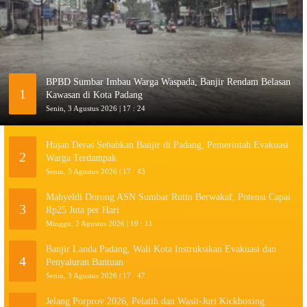
BPBD Sumbar Imbau Warga Waspada, Banjir Rendam Belasan
1
Kawasan di Kota Padang
Senin, 3 Agustus 2026 | 17 : 24
Hujan Deras Sebabkan Banjir di Padang, Pemerintah Evakuasi
2
Warga Terdampak
Senin, 3 Agustus 2026 | 17 : 43
Mahyeldi Dorong ASN Sumbar Rutin Berwakaf, Potensi Capai
3
Rp25 Juta per Hari
Minggu, 2 Agustus 2026 | 19 : 11
Banjir Landa Padang, Wali Kota Instruksikan Evakuasi dan
4
Penyaluran Bantuan
Senin, 3 Agustus 2026 | 17 : 47
Jelang Porprov 2026, Pelatih dan Wasit-Juri Kickboxing