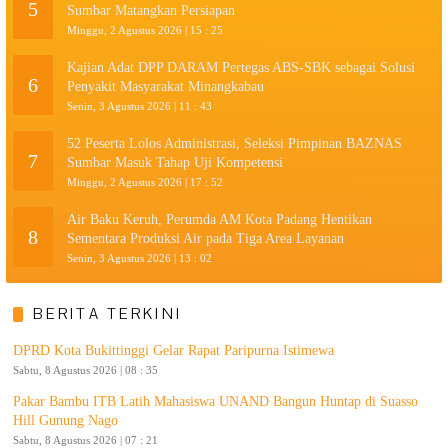
5
Sumbar Matangkan Persiapan
Minggu, 2 Agustus 2026 | 15 : 25
Kajian Adat DPP DARAM Pertegas ABS-SBK sebagai Solusi
6
Penyakit Masyarakat Minangkabau
Senin, 3 Agustus 2026 | 11 : 43
52 Peserta Lolos Administrasi, Seleksi Pimpinan BAZNAS
7
Sumbar Masuk Tahap Uji Kompetensi
Minggu, 2 Agustus 2026 | 17 : 52
Air Baku Keruh, Perumda AM Kota Padang Hentikan
8
Sementara Produksi Air pada Tiga Area Layanan
Senin, 3 Agustus 2026 | 13 : 02
BERITA TERKINI
DPRD Kota Bukittinggi Gelar Rapat Paripurna Istimewa
Sabtu, 8 Agustus 2026 | 08 : 35
Pakar Bambu ITB Latih Mahasiswa UNAND Bangun Huntap di Suasso
Hill Gunung Nago
Sabtu, 8 Agustus 2026 | 07 : 21