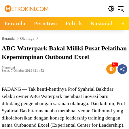
Langsung
ke
konten
Beranda
Peristiwa
Politik
Nasional
Ek
Beranda
Olahraga
ABG Waterpark Bakal Miliki Pusat Pelatihan
Kepemimpinan Outbound Excel
541
Metrokini
Senin, 7 Oktober 2019 | 21 : 52
PADANG — Tak henti-hentinya Prof Syahrial Bakhtiar
selaku owner ABG Waterpark membuat inovasi baru
dibidang pengembangan saranah olahraga. Dan kali ini, Prof
Syahrial Bakhtiar mencoba membuat venue Outbound yang
dikolaborsikan dengan konsep leadership training dengan
nama Outbaound Excel (Experiental Center for Leadership).