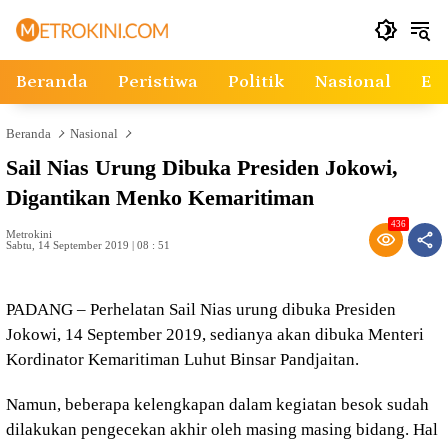
Langsung
ke
konten
Beranda
Peristiwa
Politik
Nasional
Ek
Beranda
Nasional
Sail Nias Urung Dibuka Presiden Jokowi,
Digantikan Menko Kemaritiman
436
Metrokini
Sabtu, 14 September 2019 | 08 : 51
PADANG – Perhelatan Sail Nias urung dibuka Presiden
Jokowi, 14 September 2019, sedianya akan dibuka Menteri
Kordinator Kemaritiman Luhut Binsar Pandjaitan.
Namun, beberapa kelengkapan dalam kegiatan besok sudah
dilakukan pengecekan akhir oleh masing masing bidang. Hal