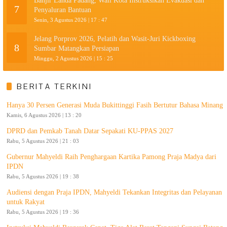
Banjir Landa Padang, Wali Kota Instruksikan Evakuasi dan
7
Penyaluran Bantuan
Senin, 3 Agustus 2026 | 17 : 47
Jelang Porprov 2026, Pelatih dan Wasit-Juri Kickboxing
8
Sumbar Matangkan Persiapan
Minggu, 2 Agustus 2026 | 15 : 25
BERITA TERKINI
Hanya 30 Persen Generasi Muda Bukittinggi Fasih Bertutur Bahasa Minang
Kamis, 6 Agustus 2026 | 13 : 20
DPRD dan Pemkab Tanah Datar Sepakati KU-PPAS 2027
Rabu, 5 Agustus 2026 | 21 : 03
Gubernur Mahyeldi Raih Penghargaan Kartika Pamong Praja Madya dari
IPDN
Rabu, 5 Agustus 2026 | 19 : 38
Audiensi dengan Praja IPDN, Mahyeldi Tekankan Integritas dan Pelayanan
untuk Rakyat
Rabu, 5 Agustus 2026 | 19 : 36