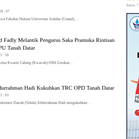
Jumat, 7
20 : 07
a Fakultas Hukum Universitas Andalas (Unand),…
Fadly Melantik Pengurus Saka Pramuka Rintisan
PU Tanah Datar
15 : 50
a Kwartir Cabang (Kwarcab) 0304 Gerakan…
durrahman Hadi Kukuhkan TRC OPD Tanah Datar
15 : 03
etaris Daerah (Sekda) Abdurrahman Hadi mengukuhkan…