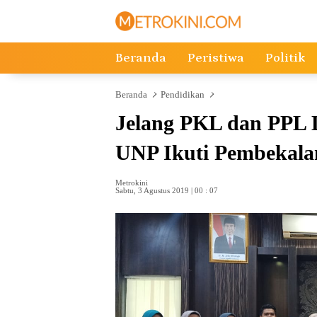
Langsung
ke
konten
Beranda
Peristiwa
Politik
Beranda
Pendidikan
Jelang PKL dan PPL 
UNP Ikuti Pembekala
Metrokini
Sabtu, 3 Agustus 2019 | 00 : 07