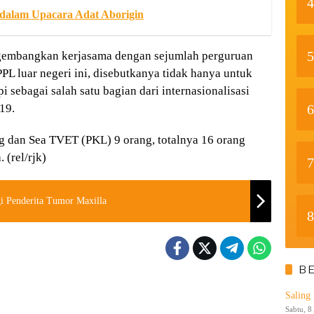
4
 dalam Upacara Adat Aborigin
5
gembangkan kerjasama dengan sejumlah perguruan
PPL luar negeri ini, disebutkanya tidak hanya untuk
sebagai salah satu bagian dari internasionalisasi
6
19.
g dan Sea TVET (PKL) 9 orang, totalnya 16 orang
(rel/rjk)
7
 Penderita Tumor Maxilla
8
B
Saling
Sabtu, 8