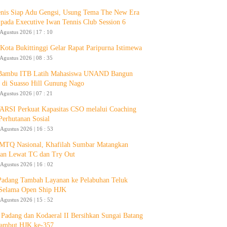
enis Siap Adu Gengsi, Usung Tema The New Era
 pada Executive Iwan Tennis Club Session 6
 Agustus 2026 | 17 : 10
ota Bukittinggi Gelar Rapat Paripurna Istimewa
 Agustus 2026 | 08 : 35
 Bambu ITB Latih Mahasiswa UNAND Bangun
 di Suasso Hill Gunung Nago
 Agustus 2026 | 07 : 21
RSI Perkuat Kapasitas CSO melalui Coaching
Perhutanan Sosial
 Agustus 2026 | 16 : 53
 MTQ Nasional, Khafilah Sumbar Matangkan
pan Lewat TC dan Try Out
 Agustus 2026 | 16 : 02
Padang Tambah Layanan ke Pelabuhan Teluk
Selama Open Ship HJK
 Agustus 2026 | 15 : 52
Padang dan Kodaeral II Bersihkan Sungai Batang
ambut HJK ke-357