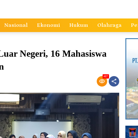
Nasional
Ekonomi
Hukum
Olahraga
Pe
Luar Negeri, 16 Mahasiswa
n
487