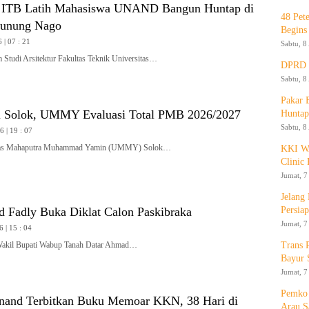
 ITB Latih Mahasiswa UNAND Bangun Huntap di
48 Pet
Gunung Nago
Begins
 | 07 : 21
Sabtu, 8
udi Arsitektur Fakultas Teknik Universitas…
DPRD K
Sabtu, 8
Pakar
i Solok, UMMY Evaluasi Total PMB 2026/2027
Huntap
Sabtu, 8
 | 19 : 07
tas Mahaputra Muhammad Yamin (UMMY) Solok…
KKI WA
Clinic 
Jumat, 7
Jelang
Persia
Fadly Buka Diklat Calon Paskibraka
Jumat, 7
6 | 15 : 04
Trans 
il Bupati Wabup Tanah Datar Ahmad…
Bayur 
Jumat, 7
Pemko 
and Terbitkan Buku Memoar KKN, 38 Hari di
Arau S