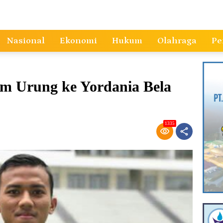
Nasional
Ekonomi
Hukum
Olahraga
Pe
am Urung ke Yordania Bela
1335