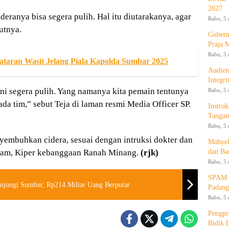
2027
deranya bisa segera pulih. Hal itu diutarakanya, agar
Rabu, 5 
utnya.
Gubern
Praja 
Rabu, 5 
taran Wasit Jelang Piala Kapolda Sumbar 2025
Audien
Integr
ini segera pulih. Yang namanya kita pemain tentunya
Rabu, 5 
ada tim,” sebut Teja di laman resmi Media Officer SP.
Instruk
Tangan
Rabu, 5 
nyembuhkan cidera, sesuai dengan intruksi dokter dan
Mahyel
dan Ba
 Alam, Kiper kebanggaan Ranah Minang.
(rjk)
Rabu, 5 
SPAM T
unjungi Sumbar, Rp214 Miliar Uang Berputar
Padang
Rabu, 5 
Pengpr
Bidik 