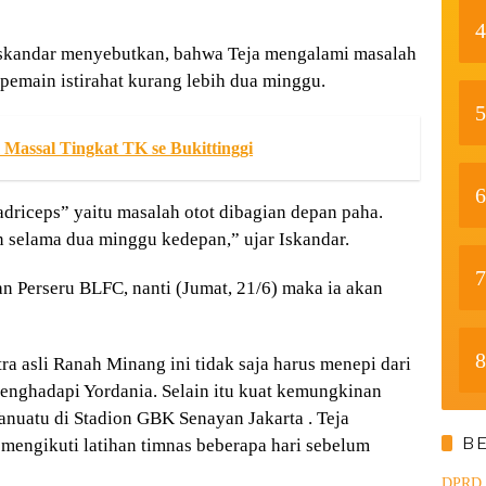
4
Iskandar menyebutkan, bahwa Teja mengalami masalah
emain istirahat kurang lebih dua minggu.
5
Massal Tingkat TK se Bukittinggi
6
driceps” yaitu masalah otot dibagian depan paha.
n selama dua minggu kedepan,” ujar Iskandar.
7
n Perseru BLFC, nanti (Jumat, 21/6) maka ia akan
8
a asli Ranah Minang ini tidak saja harus menepi dari
nghadapi Yordania. Selain itu kuat kemungkinan
uatu di Stadion GBK Senayan Jakarta . Teja
B
engikuti latihan timnas beberapa hari sebelum
DPRD d