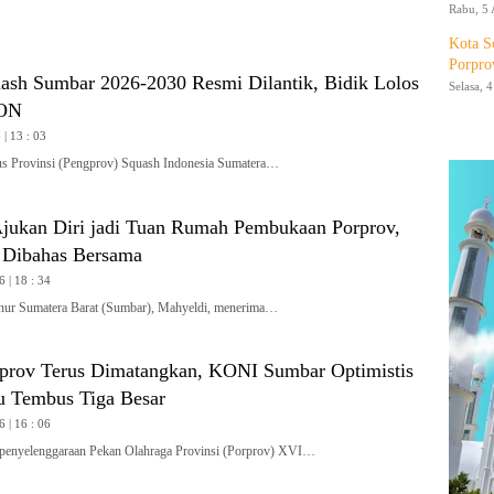
Rabu, 5 
Kota S
Porpro
ash Sumbar 2026-2030 Resmi Dilantik, Bidik Lolos
Selasa, 
PON
| 13 : 03
Provinsi (Pengprov) Squash Indonesia Sumatera…
jukan Diri jadi Tuan Rumah Pembukaan Porprov,
 Dibahas Bersama
6 | 18 : 34
 Sumatera Barat (Sumbar), Mahyeldi, menerima…
rprov Terus Dimatangkan, KONI Sumbar Optimistis
 Tembus Tiga Besar
6 | 16 : 06
penyelenggaraan Pekan Olahraga Provinsi (Porprov) XVI…