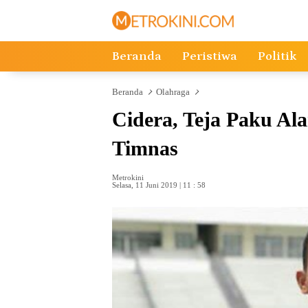
Langsung
ke
konten
Beranda
Peristiwa
Politik
Beranda
Olahraga
Cidera, Teja Paku Al
Timnas
Metrokini
Selasa, 11 Juni 2019 | 11 : 58