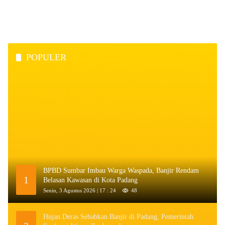
POPULER
BPBD Sumbar Imbau Warga Waspada, Banjir Rendam
1
Belasan Kawasan di Kota Padang
Senin, 3 Agustus 2026 | 17 : 24
48
Hujan Deras Sebabkan Banjir di Padang, Pemerintah