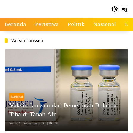
Langsung
ke
konten
Beranda
Peristiwa
Politik
Nasional
Ek
Vaksin Janssen
Nasional
Vaksin Janssen dari Pemerintah Belanda
Tiba di Tanah Air
Senin, 13 September 2021 | 16 : 48