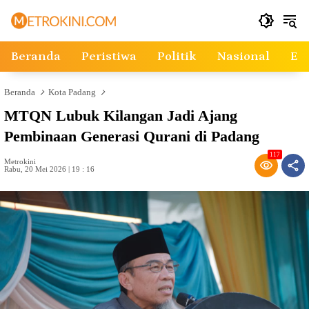
Langsung
ke
konten
Beranda
Peristiwa
Politik
Nasional
Ek
Beranda
Kota Padang
MTQN Lubuk Kilangan Jadi Ajang
Pembinaan Generasi Qurani di Padang
117
Metrokini
Rabu, 20 Mei 2026 | 19 : 16