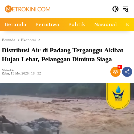
Langsung
ke
konten
Beranda
Peristiwa
Politik
Nasional
Ek
Beranda
Ekonomi
Distribusi Air di Padang Terganggu Akibat
Hujan Lebat, Pelanggan Diminta Siaga
95
Metrokini
Rabu, 13 Mei 2026 | 18 : 32