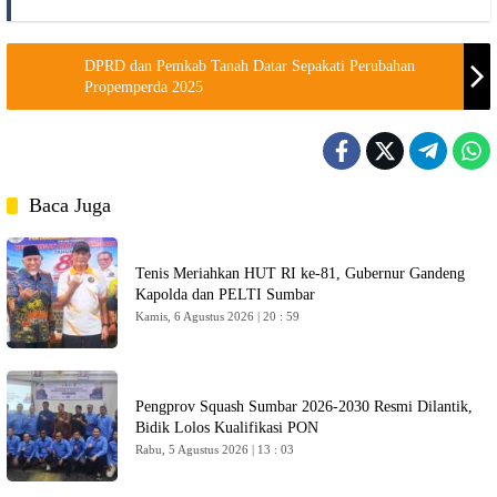
DPRD dan Pemkab Tanah Datar Sepakati Perubahan
Propemperda 2025
Baca Juga
Tenis Meriahkan HUT RI ke-81, Gubernur Gandeng
Kapolda dan PELTI Sumbar
Kamis, 6 Agustus 2026 | 20 : 59
Pengprov Squash Sumbar 2026-2030 Resmi Dilantik,
Bidik Lolos Kualifikasi PON
Rabu, 5 Agustus 2026 | 13 : 03