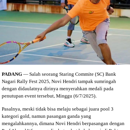
PADANG
— Salah seorang Staring Commite (SC) Bank
Nagari Rally Fest 2025, Novi Hendri tampak sumringah
dengan didaulatnya dirinya menyerahkan medali pada
penutupan event tersebut, Minggu (6/7/2025).
Pasalnya, meski tidak bisa melaju sebagai juara pool 3
kategori gold, namun pasangan ganda yang
mengalahkannya, dimana Novi Hendri berpasangan dengan