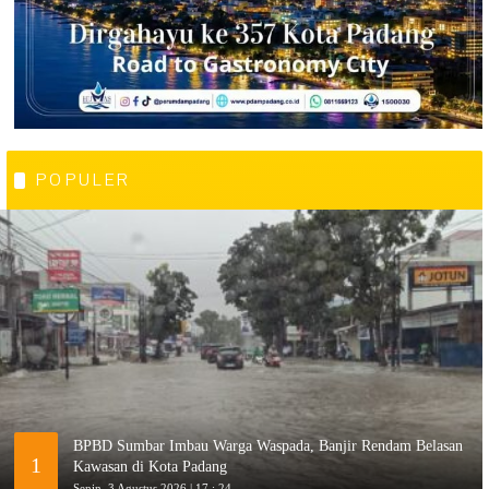
POPULER
BPBD Sumbar Imbau Warga Waspada, Banjir Rendam Belasan
1
Kawasan di Kota Padang
Senin, 3 Agustus 2026 | 17 : 24