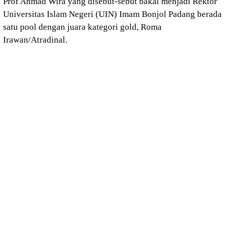
Prof Ahmad Wira yang disebut-sebut bakal menjadi Rektor
Universitas Islam Negeri (UIN) Imam Bonjol Padang berada
satu pool dengan juara kategori gold, Roma
Irawan/Atradinal.