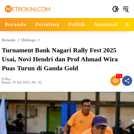
Langsung
ke
konten
Beranda
Peristiwa
Politik
Nasional
Ek
Beranda
Olahraga
Turnament Bank Nagari Rally Fest 2025
Usai, Novi Hendri dan Prof Ahmad Wira
Puas Turun di Ganda Gold
374
D Boy
Kamis, 10 Juli 2025 | 06 : 02