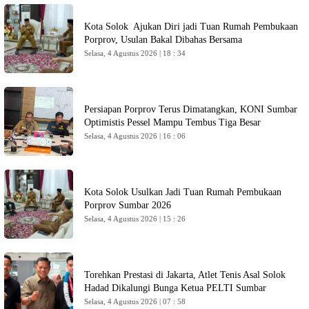
Kota Solok Ajukan Diri jadi Tuan Rumah Pembukaan
Porprov, Usulan Bakal Dibahas Bersama
Selasa, 4 Agustus 2026 | 18 : 34
Persiapan Porprov Terus Dimatangkan, KONI Sumbar
Optimistis Pessel Mampu Tembus Tiga Besar
Selasa, 4 Agustus 2026 | 16 : 06
Kota Solok Usulkan Jadi Tuan Rumah Pembukaan
Porprov Sumbar 2026
Selasa, 4 Agustus 2026 | 15 : 26
Torehkan Prestasi di Jakarta, Atlet Tenis Asal Solok
Hadad Dikalungi Bunga Ketua PELTI Sumbar
Selasa, 4 Agustus 2026 | 07 : 58