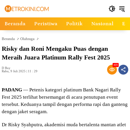
Langsung
ke
konten
Beranda
Peristiwa
Politik
Nasional
Ek
Beranda
Olahraga
Risky dan Roni Mengaku Puas dengan
Meraih Juara Platinum Rally Fest 2025
409
D Boy
Rabu, 9 Juli 2025 | 11 : 29
PADANG
— Petenis kategori platinum Bank Nagari Rally
Fest 2025 terlihat bersemangat di acara penutupan event
tersebut. Keduanya tampil dengan performa rapi dan ganteng
dengan jaket seragam.
Dr Risky Syahputra, akademisi muda bertalenta mantan atlet