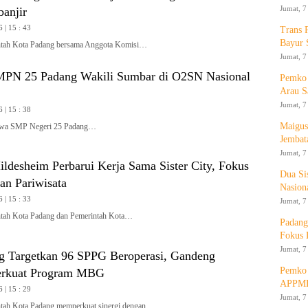
Jumat, 7
banjir
 | 15 : 43
Trans 
Bayur 
ah Kota Padang bersama Anggota Komisi…
Jumat, 7
MPN 25 Padang Wakili Sumbar di O2SN Nasional
Pemko 
Arau S
Jumat, 7
 | 15 : 38
Maigus
wa SMP Negeri 25 Padang…
Jembat
Jumat, 7
ldesheim Perbarui Kerja Sama Sister City, Fokus
Dua Si
an Pariwisata
Nasion
 | 15 : 33
Jumat, 7
ah Kota Padang dan Pemerintah Kota…
Padang
Fokus 
Jumat, 7
 Targetkan 96 SPPG Beroperasi, Gandeng
Pemko 
rkuat Program MBG
APPMB
 | 15 : 29
Jumat, 7
h Kota Padang memperkuat sinergi dengan…