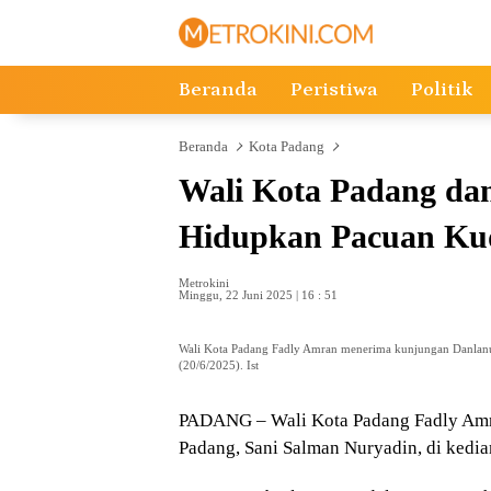
Langsung
ke
konten
Beranda
Peristiwa
Politik
Beranda
Kota Padang
Wali Kota Padang da
Hidupkan Pacuan Ku
Metrokini
Minggu, 22 Juni 2025 | 16 : 51
Wali Kota Padang Fadly Amran menerima kunjungan Danlanud
(20/6/2025). Ist
PADANG – Wali Kota Padang Fadly Amr
Padang, Sani Salman Nuryadin, di kedi