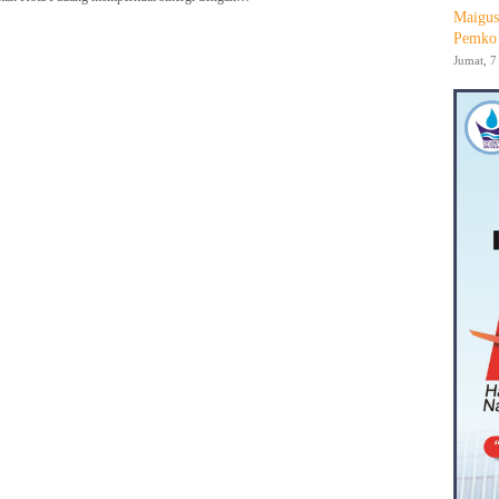
Maigus
Pemko 
Jumat, 7