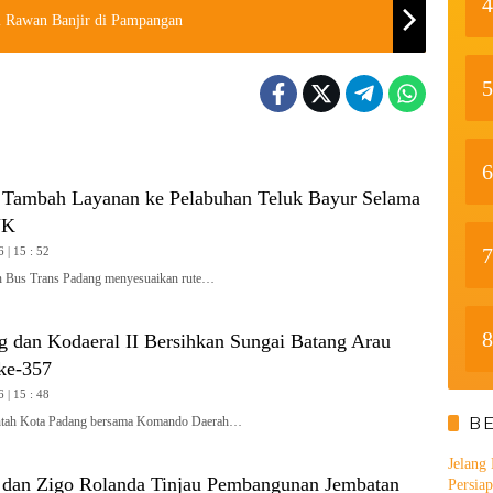
4
i Rawan Banjir di Pampangan
5
6
 Tambah Layanan ke Pelabuhan Teluk Bayur Selama
JK
7
 | 15 : 52
Bus Trans Padang menyesuaikan rute…
8
 dan Kodaeral II Bersihkan Sungai Batang Arau
ke-357
 | 15 : 48
B
ah Kota Padang bersama Komando Daerah…
Jelang
 dan Zigo Rolanda Tinjau Pembangunan Jembatan
Persia