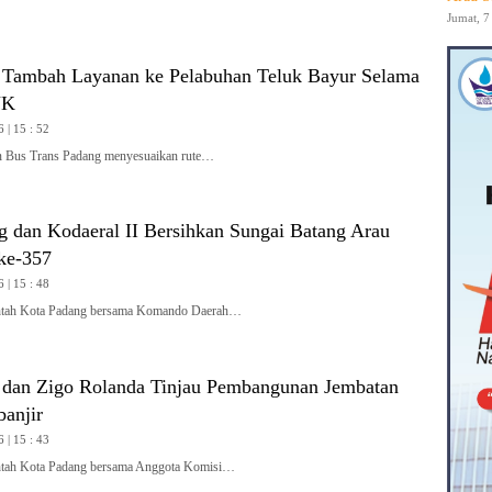
Jumat, 7
 Tambah Layanan ke Pelabuhan Teluk Bayur Selama
JK
 | 15 : 52
Bus Trans Padang menyesuaikan rute…
 dan Kodaeral II Bersihkan Sungai Batang Arau
ke-357
 | 15 : 48
ah Kota Padang bersama Komando Daerah…
 dan Zigo Rolanda Tinjau Pembangunan Jembatan
banjir
 | 15 : 43
ah Kota Padang bersama Anggota Komisi…