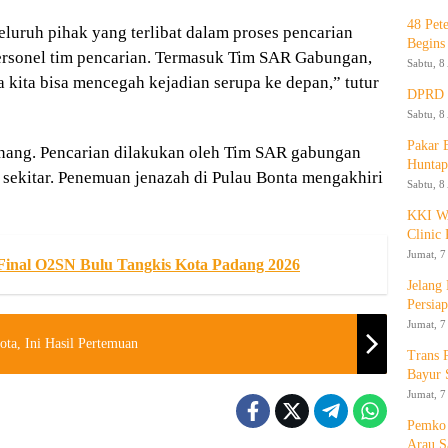
48 Pet
luruh pihak yang terlibat dalam proses pencarian
Begins
ersonel tim pencarian. Termasuk Tim SAR Gabungan,
Sabtu, 8
kita bisa mencegah kejadian serupa ke depan,” tutur
DPRD K
Sabtu, 8
Pakar
renang. Pencarian dilakukan oleh Tim SAR gabungan
Huntap
 sekitar. Penemuan jenazah di Pulau Bonta mengakhiri
Sabtu, 8
KKI WA
Clinic 
Jumat, 7
Final O2SN Bulu Tangkis Kota Padang 2026
Jelang
Persia
Jumat, 7
ta, Ini Hasil Pertemuan
Trans 
Bayur 
Jumat, 7
Pemko 
Arau S