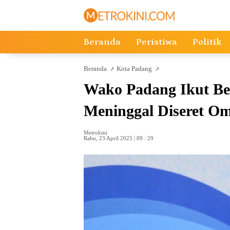
Langsung
ke
konten
Beranda
Peristiwa
Politik
Beranda
Kota Padang
Wako Padang Ikut B
Meninggal Diseret O
Metrokini
Rabu, 23 April 2025 | 09 : 29