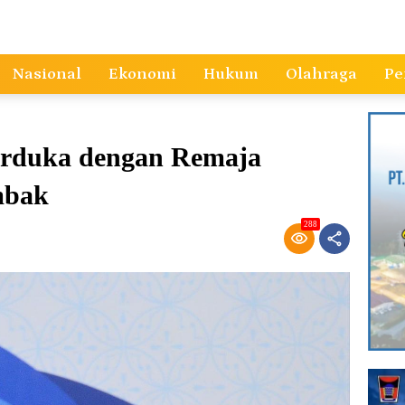
Nasional
Ekonomi
Hukum
Olahraga
Pe
erduka dengan Remaja
mbak
288