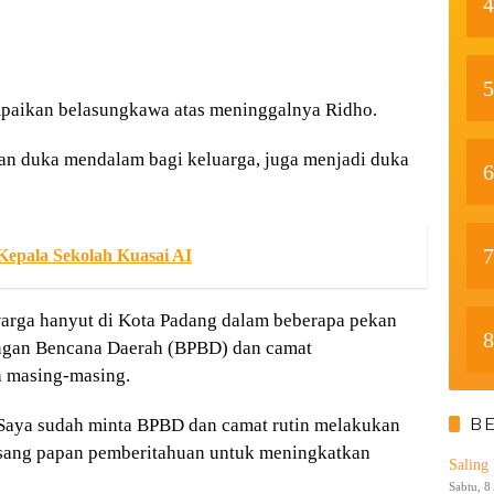
4
5
paikan belasungkawa atas meninggalnya Ridho.
an duka mendalam bagi keluarga, juga menjadi duka
6
7
Kepala Sekolah Kuasai AI
arga hanyut di Kota Padang dalam beberapa pekan
8
angan Bencana Daerah (BPBD) dan camat
h masing-masing.
B
. Saya sudah minta BPBD dan camat rutin melakukan
masang papan pemberitahuan untuk meningkatkan
Saling
Sabtu, 8