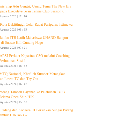
enis Siap Adu Gengsi, Usung Tema The New Era
 pada Executive Iwan Tennis Club Session 6
 Agustus 2026 | 17 : 10
ota Bukittinggi Gelar Rapat Paripurna Istimewa
 Agustus 2026 | 08 : 35
 Bambu ITB Latih Mahasiswa UNAND Bangun
 di Suasso Hill Gunung Nago
 Agustus 2026 | 07 : 21
RSI Perkuat Kapasitas CSO melalui Coaching
Perhutanan Sosial
 Agustus 2026 | 16 : 53
 MTQ Nasional, Khafilah Sumbar Matangkan
pan Lewat TC dan Try Out
 Agustus 2026 | 16 : 02
Padang Tambah Layanan ke Pelabuhan Teluk
Selama Open Ship HJK
 Agustus 2026 | 15 : 52
Padang dan Kodaeral II Bersihkan Sungai Batang
ambut HJK ke-357