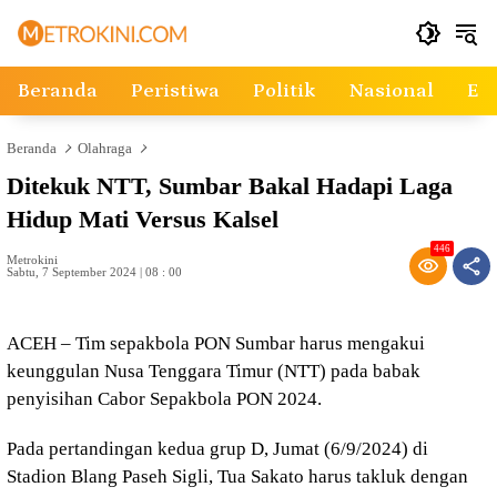
Langsung
ke
konten
Beranda
Peristiwa
Politik
Nasional
Ek
Beranda
Olahraga
Ditekuk NTT, Sumbar Bakal Hadapi Laga
Hidup Mati Versus Kalsel
446
Metrokini
Sabtu, 7 September 2024 | 08 : 00
ACEH – Tim sepakbola PON Sumbar harus mengakui
keunggulan Nusa Tenggara Timur (NTT) pada babak
penyisihan Cabor Sepakbola PON 2024.
Pada pertandingan kedua grup D, Jumat (6/9/2024) di
Stadion Blang Paseh Sigli, Tua Sakato harus takluk dengan