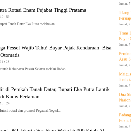
Jumat, 7
tra Rotasi Enam Pejabat Tinggi Pratama
Jelang
 19 : 59
Persia
ti Tanah Datar Eka Putra melakukan…
Jumat, 7
Trans 
Bayur 
Jumat, 7
ga Pessel Wajib Tahu! Bayar Pajak Kendaraan Bisa
Pemko 
Otomatis
Arau S
 21 : 23
Jumat, 7
ah Kabupaten Pesisir Selatan melalui Badan…
Maigus
Jembat
Jumat, 7
ir di Pemkab Tanah Datar, Bupati Eka Putra Lantik
Dua Si
di Kadis Pertanian
Nasion
 18 : 24
Jumat, 7
si, rotasi dan promosi Pegawai Negeri…
Padang
Fokus 
Jumat, 7
ng DKI Jakarta Serahkan Wakaf 6.000 Kitab Al-