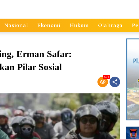
Nasional
Ekonomi
Hukum
Olahraga
Pe
ing, Erman Safar:
n Pilar Sosial
624