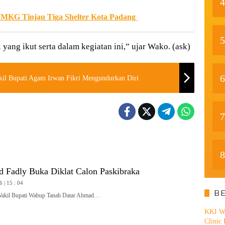
4
 BMKG Tinjau Tiga Shelter Kota Padang
5
l yang ikut serta dalam kegiatan ini,” ujar Wako. (ask)
6
il Bupati Agam Irwan Fikri Mengundurkan Diri
7
8
Fadly Buka Diklat Calon Paskibraka
6 | 15 : 04
B
il Bupati Wabup Tanah Datar Ahmad…
KKI WA
Clinic 