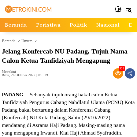
Langsung
ke
konten
Beranda
Peristiwa
Politik
Nasional
Ek
Beranda
Umum
Jelang Konfercab NU Padang, Tujuh Nama
Calon Ketua Tanfidziyah Mengapung
929
Metrokini
Rabu, 26 Oktober 2022 | 08 : 19
PADANG
– Sebanyak tujuh orang bakal calon Ketua
Tanfidziyah Pengurus Cabang Nahdlatul Ulama (PCNU) Kota
Padang bakal bertarung dalam Konferensi Cabang
(Konfercab) NU Kota Padang, Sabtu (29/10/2022)
mendatang di Asrama Haji Padang. Masing-masing nama
yang mengapung Irwandi, Kiai Haji Ahmad Syafruddin,