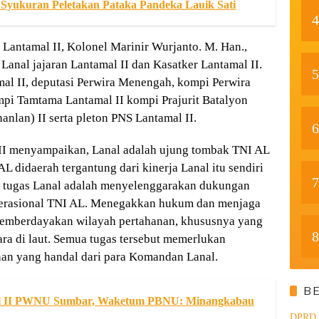
 Syukuran Peletakan Pataka Pandeka Lauik Sati
4
Lantamal II, Kolonel Marinir Wurjanto. M. Han.,
Lanal jajaran Lantamal II dan Kasatker Lantamal II.
5
amal II, deputasi Perwira Menengah, kompi Perwira
mpi Tamtama Lantamal II kompi Prajurit Batalyon
nlan) II serta pleton PNS Lantamal II.
6
I menyampaikan, Lanal adalah ujung tombak TNI AL
L didaerah tergantung dari kinerja Lanal itu sendiri
7
a tugas Lanal adalah menyelenggarakan dukungan
 operasional TNI AL. Menegakkan hukum dan menjaga
Memberdayakan wilayah pertahanan, khususnya yang
8
ra di laut. Semua tugas tersebut memerlukan
n yang handal dari para Komandan Lanal.
B
l II PWNU Sumbar, Waketum PBNU: Minangkabau
DPRD d