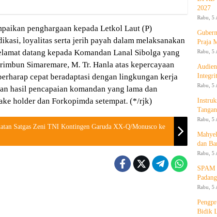
2027
Rabu, 5 
aikan penghargaan kepada Letkol Laut (P)
Gubern
ikasi, loyalitas serta jerih payah dalam melaksanakan
Praja 
 selamat datang kepada Komandan Lanal Sibolga yang
Rabu, 5 
rimbun Simaremare, M. Tr. Hanla atas kepercayaan
Audien
Integr
erharap cepat beradaptasi dengan lingkungan kerja
Rabu, 5 
an hasil pencapaian komandan yang lama dan
ke holder dan Forkopimda setempat. (*/rjk)
Instruk
Tangan
Rabu, 5 
atan Satgas Zeni TNI Kontingen Garuda XX-Q/Monusco ke
Mahyel
dan Ba
Rabu, 5 
SPAM T
Padang
Rabu, 5 
Pengpr
Bidik 