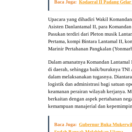
Baca Juga:
Kodaeral II Padang Gelar
Upacara yang dihadiri Wakil Komandan 
Asisten Danlantamal II, para Komandan 
Pasukan terdiri dari Pleton musik Lant
Pertama, kompi Bintara Lantamal II, ko
Marinir Pertahanan Pangkalan (Yonmarha
Dalam amanatnya Komandan Lantamal I
di daerah, sehingga baik/buruknya TNI A
dalam melaksanakan tugasnya. Diantar
logistik dan administrasi bagi satuan
keamanan perairan wilayah kerjanya. 
berkaitan dengan aspek pertahanan nega
kemampuan manajerial dan kepemimpina
Baca Juga:
Gubernur Buka Mukerwi
Sudah Banyak Melahirkan Ulama