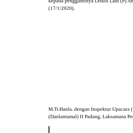
kepada penggantinya Letkol Laut (P) 
(17/1/2020).
M.Tr.Hanla. dengan Inspektur Upacara
(Danlantamal) II Padang, Laksamana Pe