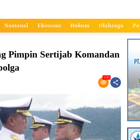
Nasional
Ekonomi
Hukum
Olahraga
Pe
ng Pimpin Sertijab Komandan
bolga
1183