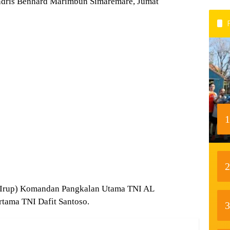
Andris Benhard Marimbun Simaremare, Jumat
1
2
 (Irup) Komandan Pangkalan Utama TNI AL
rtama TNI Dafit Santoso.
3