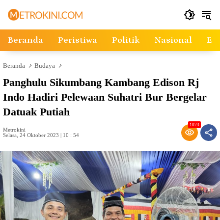
Langsung
ke
konten
Beranda
Peristiwa
Politik
Nasional
Ek
Beranda
Budaya
Panghulu Sikumbang Kambang Edison Rj
Indo Hadiri Pelewaan Suhatri Bur Bergelar
Datuak Putiah
1023
Metrokini
Selasa, 24 Oktober 2023 | 10 : 54