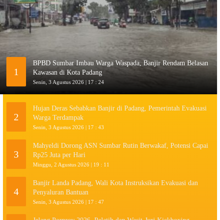
BPBD Sumbar Imbau Warga Waspada, Banjir Rendam Belasan
1
Kawasan di Kota Padang
Senin, 3 Agustus 2026 | 17 : 24
Hujan Deras Sebabkan Banjir di Padang, Pemerintah Evakuasi
2
Warga Terdampak
Senin, 3 Agustus 2026 | 17 : 43
Mahyeldi Dorong ASN Sumbar Rutin Berwakaf, Potensi Capai
3
Rp25 Juta per Hari
Minggu, 2 Agustus 2026 | 19 : 11
Banjir Landa Padang, Wali Kota Instruksikan Evakuasi dan
4
Penyaluran Bantuan
Senin, 3 Agustus 2026 | 17 : 47