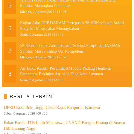
Jelang Porprov 2026, Pelatih dan Wasit-Juri Kickboxing
5
Sumbar Matangkan Persiapan
Minggu, 2 Agustus 2026 | 15 : 25
Kajian Adat DPP DARAM Pertegas ABS-SBK sebagai Solusi
6
Penyakit Masyarakat Minangkabau
Senin, 3 Agustus 2026 | 11 : 43
52 Peserta Lolos Administrasi, Seleksi Pimpinan BAZNAS
7
Sumbar Masuk Tahap Uji Kompetensi
Minggu, 2 Agustus 2026 | 17 : 52
Air Baku Keruh, Perumda AM Kota Padang Hentikan
8
Sementara Produksi Air pada Tiga Area Layanan
Senin, 3 Agustus 2026 | 13 : 02
BERITA TERKINI
DPRD Kota Bukittinggi Gelar Rapat Paripurna Istimewa
Sabtu, 8 Agustus 2026 | 08 : 35
Pakar Bambu ITB Latih Mahasiswa UNAND Bangun Huntap di Suasso
Hill Gunung Nago