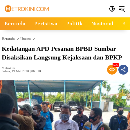
Langsung
ke
konten
Beranda
Peristiwa
Politik
Nasional
Ek
Beranda
Umum
Kedatangan APD Pesanan BPBD Sumbar
Disaksikan Langsung Kejaksaan dan BPKP
526
Metrokini
Selasa, 19 Mei 2020 | 06 : 10